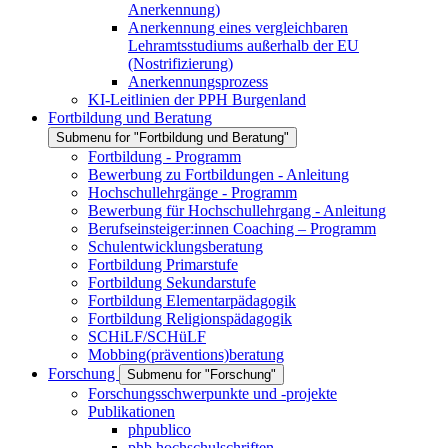
Anerkennung)
Anerkennung eines vergleichbaren
Lehramtsstudiums außerhalb der EU
(Nostrifizierung)
Anerkennungsprozess
KI-Leitlinien der PPH Burgenland
Fortbildung und Beratung
Submenu for "Fortbildung und Beratung"
Fortbildung - Programm
Bewerbung zu Fortbildungen - Anleitung
Hochschullehrgänge - Programm
Bewerbung für Hochschullehrgang - Anleitung
Berufseinsteiger:innen Coaching – Programm
Schulentwicklungsberatung
Fortbildung Primarstufe
Fortbildung Sekundarstufe
Fortbildung Elementarpädagogik
Fortbildung Religionspädagogik
SCHiLF/SCHüLF
Mobbing(präventions)beratung
Forschung
Submenu for "Forschung"
Forschungsschwerpunkte und -projekte
Publikationen
phpublico
phb hochschulschriften