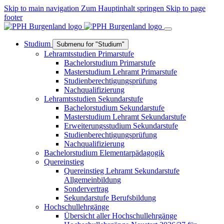
Skip to main navigation
Zum Hauptinhalt springen
Skip to page
footer
Studium
Submenu for "Studium"
Lehramtsstudien Primarstufe
Bachelorstudium Primarstufe
Masterstudium Lehramt Primarstufe
Studienberechtigungsprüfung
Nachqualifizierung
Lehramtsstudien Sekundarstufe
Bachelorstudium Sekundarstufe
Masterstudium Lehramt Sekundarstufe
Erweiterungsstudium Sekundarstufe
Studienberechtigungsprüfung
Nachqualifizierung
Bachelorstudium Elementarpädagogik
Quereinstieg
Quereinstieg Lehramt Sekundarstufe
Allgemeinbildung
Sondervertrag
Sekundarstufe Berufsbildung
Hochschullehrgänge
Übersicht aller Hochschullehrgänge