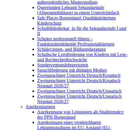
außerordentliches Masterstudium
Quereinstieg Lehramt Sekundarstufe
(Allgemeinbildung) in einem Unterrichtsfach
Safe Places Burgenland: Qualitätskriterium
Kinderschutz
Schulbibliothekar_in für die Sekundarstufe I und
II
Schulen professionell führen –
Funktionsbegleitende Professionalisierung
Schüler:innen- und Bildungsberatung
Schulische Lernförderung von Kindern mit Lese-
und Rechtschreibschwäche
Sondervertragslehrpersonen
Sprachförderung mit digitalen Medien
Zweisprachiger Unterricht Deutsch/Kroatisch
Zweisprachiger Unterricht Deutsch/Kroatisch
Neustart 2026/27
Zweisprachiger Unterricht Deutsch/Ungarisch
Zweisprachiger Unterricht Deutsch/Ungarisch
Neustart 2026/27
Anerkennungen
Anerkennung von Leistungen als Studierende:r
der PPH Burgenland
Anerkennung eines vergleichbaren
Lehramtsstudiums im EU-Ausland (EU-