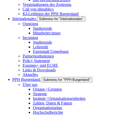
Veranstaltungen des Zentrums
Call von phpublico
KI-Leitlinien der PPH Burgenland
Internationales
Submenu for "Internationales"
Outgoing
Studierende
Mitarbeiter:innen
Incoming
Studierende
Lehrende
Eisenstadt Umgebung
Partnerinstitutionen
Policy Statement
Erasmus+ und ECHE
Links & Downloads
Aktuelles
PPH Burgenland
Submenu for "PPH Burgenland"
Über uns
Organe | Gremien
Strategie
Institute | Organisationseinheiten
Zahlen, Daten & Fakten
Organisationsplan
Hochschulberichte