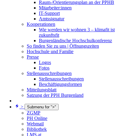
Raum-/Orientierungsplan an der PPHB
Mitarbeiter:innen
IT-Support
Amtssignatur
Kooperationen
Wie werden wir wohnen 3 – klimafit ist
zukunftsfit
Burgenländische Hochschulkonferenz
So finden Sie zu uns | Öffnungszeiten
Hochschule und Familie
Presse
Logos
Fotos
Stellenausschreibungen
Stellenausschreibungen
Beschäftigungsformen
Mitteilungsblatt
Satzung der PPH Burgenland
>
Submenu for ">"
ZGMP
PH Online
Webmail
Bibliothek
LMS.at