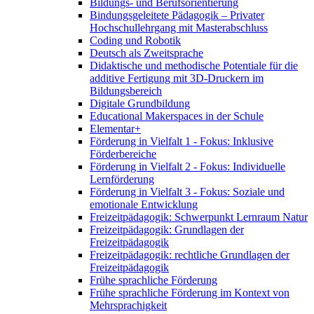
Bildungs- und Berufsorientierung
Bindungsgeleitete Pädagogik – Privater
Hochschullehrgang mit Masterabschluss
Coding und Robotik
Deutsch als Zweitsprache
Didaktische und methodische Potentiale für die
additive Fertigung mit 3D-Druckern im
Bildungsbereich
Digitale Grundbildung
Educational Makerspaces in der Schule
Elementar+
Förderung in Vielfalt 1 - Fokus: Inklusive
Förderbereiche
Förderung in Vielfalt 2 - Fokus: Individuelle
Lernförderung
Förderung in Vielfalt 3 - Fokus: Soziale und
emotionale Entwicklung
Freizeitpädagogik: Schwerpunkt Lernraum Natur
Freizeitpädagogik: Grundlagen der
Freizeitpädagogik
Freizeitpädagogik: rechtliche Grundlagen der
Freizeitpädagogik
Frühe sprachliche Förderung
Frühe sprachliche Förderung im Kontext von
Mehrsprachigkeit