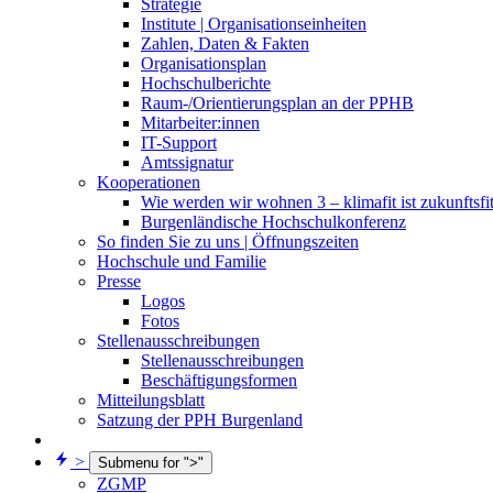
Strategie
Institute | Organisationseinheiten
Zahlen, Daten & Fakten
Organisationsplan
Hochschulberichte
Raum-/Orientierungsplan an der PPHB
Mitarbeiter:innen
IT-Support
Amtssignatur
Kooperationen
Wie werden wir wohnen 3 – klimafit ist zukunftsfi
Burgenländische Hochschulkonferenz
So finden Sie zu uns | Öffnungszeiten
Hochschule und Familie
Presse
Logos
Fotos
Stellenausschreibungen
Stellenausschreibungen
Beschäftigungsformen
Mitteilungsblatt
Satzung der PPH Burgenland
>
Submenu for ">"
ZGMP