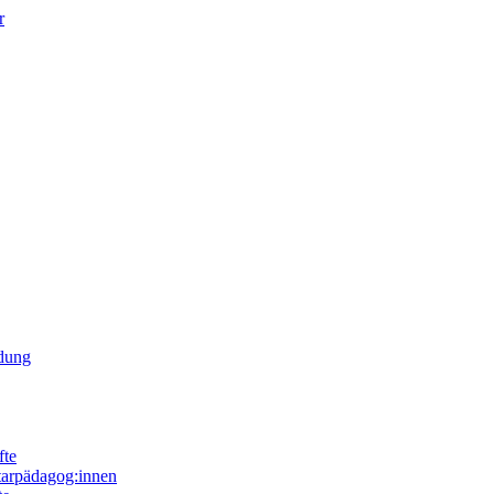
r
ldung
fte
tarpädagog:innen