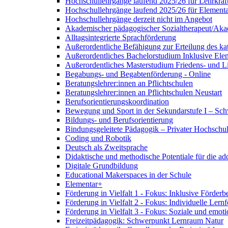
Hochschullehrgänge laufend 2025/26 für Lehrkräf
Hochschullehrgänge laufend 2025/26 für Element
Hochschullehrgänge derzeit nicht im Angebot
Akademischer pädagogischer Sozialtherapeut/Aka
Alltagsintegrierte Sprachförderung
Außerordentliche Befähigung zur Erteilung des kat
Außerordentliches Bachelorstudium Inklusive El
Außerordentliches Masterstudium Friedens- und Li
Begabungs- und Begabtenförderung - Online
Beratungslehrer:innen an Pflichtschulen
Beratungslehrer:innen an Pflichtschulen Neustart
Berufsorientierungskoordination
Bewegung und Sport in der Sekundarstufe I – Sch
Bildungs- und Berufsorientierung
Bindungsgeleitete Pädagogik – Privater Hochschu
Coding und Robotik
Deutsch als Zweitsprache
Didaktische und methodische Potentiale für die a
Digitale Grundbildung
Educational Makerspaces in der Schule
Elementar+
Förderung in Vielfalt 1 - Fokus: Inklusive Förderb
Förderung in Vielfalt 2 - Fokus: Individuelle Lern
Förderung in Vielfalt 3 - Fokus: Soziale und emot
Freizeitpädagogik: Schwerpunkt Lernraum Natur