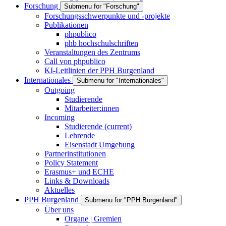
Forschung
Submenu for "Forschung"
Forschungsschwerpunkte und -projekte
Publikationen
phpublico
phb hochschulschriften
Veranstaltungen des Zentrums
Call von phpublico
KI-Leitlinien der PPH Burgenland
Internationales
Submenu for "Internationales"
Outgoing
Studierende
Mitarbeiter:innen
Incoming
Studierende
(current)
Lehrende
Eisenstadt Umgebung
Partnerinstitutionen
Policy Statement
Erasmus+ und ECHE
Links & Downloads
Aktuelles
PPH Burgenland
Submenu for "PPH Burgenland"
Über uns
Organe | Gremien