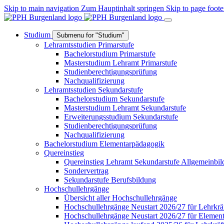
Skip to main navigation
Zum Hauptinhalt springen
Skip to page foote
Studium
Submenu for "Studium"
Lehramtsstudien Primarstufe
Bachelorstudium Primarstufe
Masterstudium Lehramt Primarstufe
Studienberechtigungsprüfung
Nachqualifizierung
Lehramtsstudien Sekundarstufe
Bachelorstudium Sekundarstufe
Masterstudium Lehramt Sekundarstufe
Erweiterungsstudium Sekundarstufe
Studienberechtigungsprüfung
Nachqualifizierung
Bachelorstudium Elementarpädagogik
Quereinstieg
Quereinstieg Lehramt Sekundarstufe Allgemeinbi
Sondervertrag
Sekundarstufe Berufsbildung
Hochschullehrgänge
Übersicht aller Hochschullehrgänge
Hochschullehrgänge Neustart 2026/27 für Lehrkrä
Hochschullehrgänge Neustart 2026/27 für Elemen