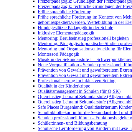
Freizeitpädagogik: Grundlagen der Freizeitpädago
Freizeitpädagogik: rechtliche Grundlagen der Frei
Frühe sprachliche Förderung
Frühe sprachliche Förderung im Kontext von Mehr
gehört.respektiert.werden. Wertebildung in der E
Hundegestützte Pädagogik in der Schule
Inklusive Elementarpädagogik
Mentoring: Berufseinstieg professionell begleiten
Mentoring: Pädagogisch-praktische Studien profess
Mentoring und Organisationsentwicklung für Ele
Montessori Pädagogik
Musik in der Sekundarstufe I – Schwerpunktlehrer
Neue Vorqualifikation - Schulen professionell füh
Prävention von Gewalt und gewaltbereitem Extremi
Prävention von Gewalt und gewaltbereitem Extrem
Professionalisierung im inklusiven Setting
Qualität in der Kinderkrippe
Qualitätsmanagement in Schulen (für Q-SK)
Quereinstieg Lehramt Sekundarstufe (Allgemeinbil
Quereinstieg Lehramt Sekundarstufe (Allgemeinbil
Safe Places Burgenland: Qualitätskriterium Kinder
Schulbibliothekar_in für die Sekundarstufe I und I
Schulen professionell führen – Funktionsbegleiten
Schüler:innen- und Bildungsberatung
Schulische Lernförderung von Kindern mit Lese-