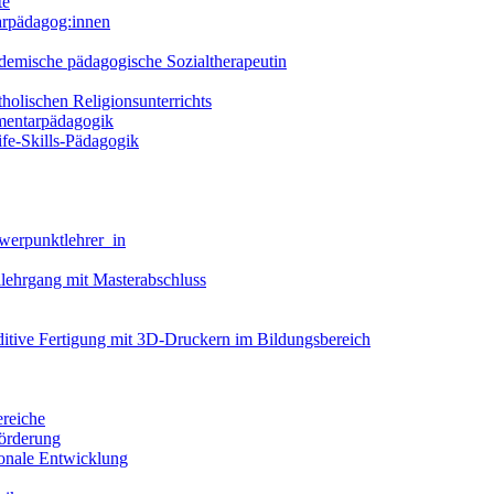
te
arpädagog:innen
demische pädagogische Sozialtherapeutin
holischen Religionsunterrichts
ementarpädagogik
fe-Skills-Pädagogik
werpunktlehrer_in
llehrgang mit Masterabschluss
dditive Fertigung mit 3D-Druckern im Bildungsbereich
ereiche
förderung
ionale Entwicklung