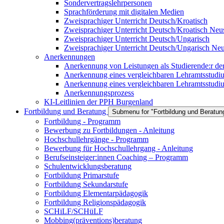
Sondervertragslehrpersonen
Sprachförderung mit digitalen Medien
Zweisprachiger Unterricht Deutsch/Kroatisch
Zweisprachiger Unterricht Deutsch/Kroatisch Neus
Zweisprachiger Unterricht Deutsch/Ungarisch
Zweisprachiger Unterricht Deutsch/Ungarisch Neu
Anerkennungen
Anerkennung von Leistungen als Studierende:r d
Anerkennung eines vergleichbaren Lehramtsstu
Anerkennung eines vergleichbaren Lehramtsstudiu
Anerkennungsprozess
KI-Leitlinien der PPH Burgenland
Fortbildung und Beratung
Submenu for "Fortbildung und Beratun
Fortbildung - Programm
Bewerbung zu Fortbildungen - Anleitung
Hochschullehrgänge - Programm
Bewerbung für Hochschullehrgang - Anleitung
Berufseinsteiger:innen Coaching – Programm
Schulentwicklungsberatung
Fortbildung Primarstufe
Fortbildung Sekundarstufe
Fortbildung Elementarpädagogik
Fortbildung Religionspädagogik
SCHiLF/SCHüLF
Mobbing(präventions)beratung