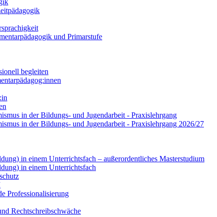
gik
zeitpädagogik
sprachigkeit
lementarpädagogik und Primarstufe
ionell begleiten
mentarpädagog:innen
:in
ren
smus in der Bildungs- und Jugendarbeit - Praxislehrgang
ismus in der Bildungs- und Jugendarbeit - Praxislehrgang 2026/27
dung) in einem Unterrichtsfach – außerordentliches Masterstudium
dung) in einem Unterrichtsfach
schutz
I
de Professionalisierung
 und Rechtschreibschwäche