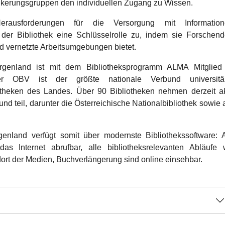
lkerungsgruppen den individuellen Zugang zu Wissen.
usforderungen für die Versorgung mit Information
r Bibliothek eine Schlüsselrolle zu, indem sie Forschend
 vernetzte Arbeitsumgebungen bietet.
rgenland ist mit dem Bibliotheksprogramm ALMA Mitglied
Der OBV ist der größte nationale Verbund universitär
iotheken des Landes. Über 90 Bibliotheken nehmen derzeit ak
d teil, darunter die Österreichische Nationalbibliothek sowie a
nland verfügt somit über modernste Bibliothekssoftware: A
s Internet abrufbar, alle bibliotheksrelevanten Abläufe 
ort der Medien, Buchverlängerung sind online einsehbar.