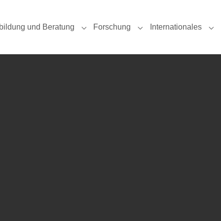
bildung und Beratung
Forschung
Internationales
u for "Studium"
Submenu for "Fortbildung und Beratung
Submenu for "Forschun
Sub