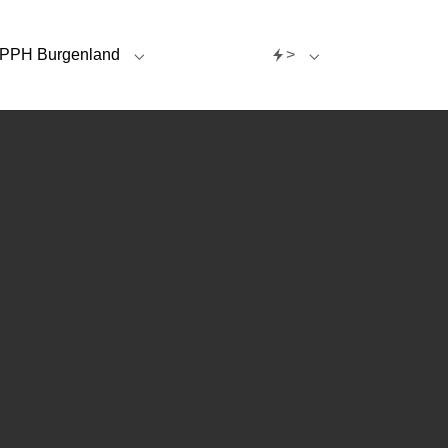
PPH Burgenland
>
"
g"
menu for "Internationales"
Submenu for "PPH Burgenland"
Submenu for ">"