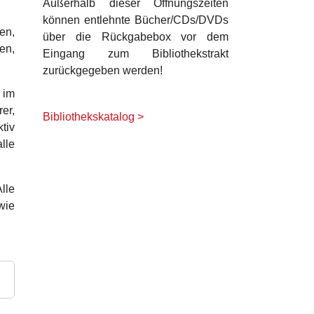
Außerhalb dieser Öffnungszeiten
können entlehnte Bücher/CDs/DVDs
en,
über die Rückgabebox vor dem
en,
Eingang zum Bibliothekstrakt
zurückgegeben werden!
 im
er,
Bibliothekskatalog >
tiv
lle
lle
wie