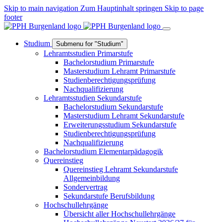
Skip to main navigation
Zum Hauptinhalt springen
Skip to page
footer
Studium
Submenu for "Studium"
Lehramtsstudien Primarstufe
Bachelorstudium Primarstufe
Masterstudium Lehramt Primarstufe
Studienberechtigungsprüfung
Nachqualifizierung
Lehramtsstudien Sekundarstufe
Bachelorstudium Sekundarstufe
Masterstudium Lehramt Sekundarstufe
Erweiterungsstudium Sekundarstufe
Studienberechtigungsprüfung
Nachqualifizierung
Bachelorstudium Elementarpädagogik
Quereinstieg
Quereinstieg Lehramt Sekundarstufe
Allgemeinbildung
Sondervertrag
Sekundarstufe Berufsbildung
Hochschullehrgänge
Übersicht aller Hochschullehrgänge