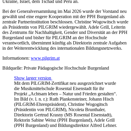
Ukraine, Israel, dem Tschad und Peru an.
Bei der Generalversammlung im Mai 2026 wurde der Vorstand neu
gewählt und eine engere Kooperation mit der PPH Burgenland als
zentrale Partnerinstitution beschlossen. Christine Wogowitsch wurde
als Präsidentin von PILGRIM wiedergewählt. Adele Grill, Leiterin
des Zentrums für Nachhaltigkeit, Gender und Diversität an der PPH
Burgenland und bisher für PILGRIM an der Hochschule
verantwortlich, übernimmt künftig als Direktorin zentrale Aufgaben
in der Weiterentwicklung des internationalen Bildungsnetzwerks.
Informationen:
www.pilgrim.at
Bildquelle: Private Pädagogische Hochschule Burgenland
Show larger version
Mit dem PILGRIM-Zertifikat neu ausgezeichnet wurde
die Musikmittelschule Rosental Eisenstadt für ihr
Projekt „Achtsam leben – Natur und Frieden gestalten“.
Im Bild (v. l. n. r.): Ruth Plankensteiner, Johann Hisch
(PILGRIM-Ehrenpräsident), Christine Wogogitsch
(Präsidentin von PILGRIM), Nicoleta Brunthaler,
Direktorin Gertrud Krasny (MS Rosental Eisenstadt),
Rektorin Sabine Weisz (PPH Burgenland), Adele Grill
(PPH Burgenland) und Bildungsdirektor Alfred Lehner.