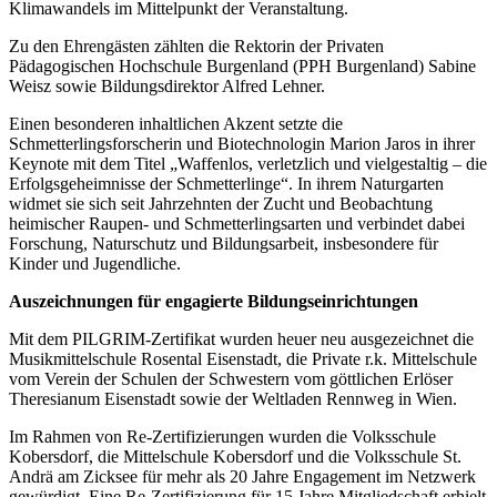
Klimawandels im Mittelpunkt der Veranstaltung.
Zu den Ehrengästen zählten die Rektorin der Privaten
Pädagogischen Hochschule Burgenland (PPH Burgenland) Sabine
Weisz sowie Bildungsdirektor Alfred Lehner.
Einen besonderen inhaltlichen Akzent setzte die
Schmetterlingsforscherin und Biotechnologin Marion Jaros in ihrer
Keynote mit dem Titel „Waffenlos, verletzlich und vielgestaltig – die
Erfolgsgeheimnisse der Schmetterlinge“. In ihrem Naturgarten
widmet sie sich seit Jahrzehnten der Zucht und Beobachtung
heimischer Raupen- und Schmetterlingsarten und verbindet dabei
Forschung, Naturschutz und Bildungsarbeit, insbesondere für
Kinder und Jugendliche.
Auszeichnungen für engagierte Bildungseinrichtungen
Mit dem PILGRIM-Zertifikat wurden heuer neu ausgezeichnet die
Musikmittelschule Rosental Eisenstadt, die Private r.k. Mittelschule
vom Verein der Schulen der Schwestern vom göttlichen Erlöser
Theresianum Eisenstadt sowie der Weltladen Rennweg in Wien.
Im Rahmen von Re-Zertifizierungen wurden die Volksschule
Kobersdorf, die Mittelschule Kobersdorf und die Volksschule St.
Andrä am Zicksee für mehr als 20 Jahre Engagement im Netzwerk
gewürdigt. Eine Re-Zertifizierung für 15 Jahre Mitgliedschaft erhielt