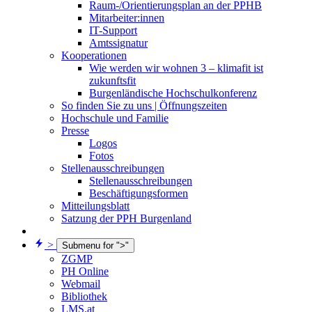
Raum-/Orientierungsplan an der PPHB
Mitarbeiter:innen
IT-Support
Amtssignatur
Kooperationen
Wie werden wir wohnen 3 – klimafit ist
zukunftsfit
Burgenländische Hochschulkonferenz
So finden Sie zu uns | Öffnungszeiten
Hochschule und Familie
Presse
Logos
Fotos
Stellenausschreibungen
Stellenausschreibungen
Beschäftigungsformen
Mitteilungsblatt
Satzung der PPH Burgenland
>
Submenu for ">"
ZGMP
PH Online
Webmail
Bibliothek
LMS.at