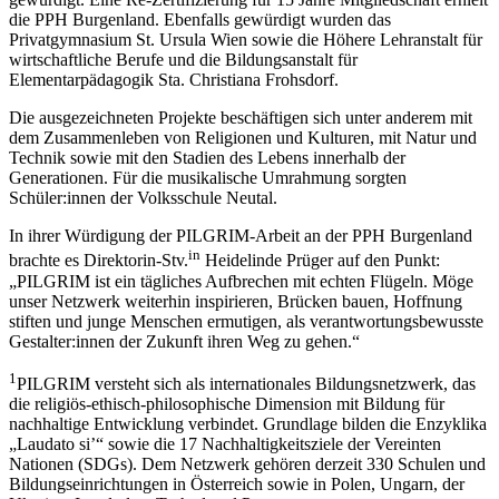
die PPH Burgenland. Ebenfalls gewürdigt wurden das
Privatgymnasium St. Ursula Wien sowie die Höhere Lehranstalt für
wirtschaftliche Berufe und die Bildungsanstalt für
Elementarpädagogik Sta. Christiana Frohsdorf.
Die ausgezeichneten Projekte beschäftigen sich unter anderem mit
dem Zusammenleben von Religionen und Kulturen, mit Natur und
Technik sowie mit den Stadien des Lebens innerhalb der
Generationen. Für die musikalische Umrahmung sorgten
Schüler:innen der Volksschule Neutal.
In ihrer Würdigung der PILGRIM-Arbeit an der PPH Burgenland
in
brachte es Direktorin-Stv.
Heidelinde Prüger auf den Punkt:
„PILGRIM ist ein tägliches Aufbrechen mit echten Flügeln. Möge
unser Netzwerk weiterhin inspirieren, Brücken bauen, Hoffnung
stiften und junge Menschen ermutigen, als verantwortungsbewusste
Gestalter:innen der Zukunft ihren Weg zu gehen.“
1
PILGRIM versteht sich als internationales Bildungsnetzwerk, das
die religiös-ethisch-philosophische Dimension mit Bildung für
nachhaltige Entwicklung verbindet. Grundlage bilden die Enzyklika
„Laudato si’“ sowie die 17 Nachhaltigkeitsziele der Vereinten
Nationen (SDGs). Dem Netzwerk gehören derzeit 330 Schulen und
Bildungseinrichtungen in Österreich sowie in Polen, Ungarn, der