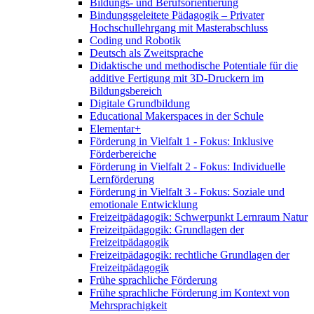
Bildungs- und Berufsorientierung
Bindungsgeleitete Pädagogik – Privater
Hochschullehrgang mit Masterabschluss
Coding und Robotik
Deutsch als Zweitsprache
Didaktische und methodische Potentiale für die
additive Fertigung mit 3D-Druckern im
Bildungsbereich
Digitale Grundbildung
Educational Makerspaces in der Schule
Elementar+
Förderung in Vielfalt 1 - Fokus: Inklusive
Förderbereiche
Förderung in Vielfalt 2 - Fokus: Individuelle
Lernförderung
Förderung in Vielfalt 3 - Fokus: Soziale und
emotionale Entwicklung
Freizeitpädagogik: Schwerpunkt Lernraum Natur
Freizeitpädagogik: Grundlagen der
Freizeitpädagogik
Freizeitpädagogik: rechtliche Grundlagen der
Freizeitpädagogik
Frühe sprachliche Förderung
Frühe sprachliche Förderung im Kontext von
Mehrsprachigkeit