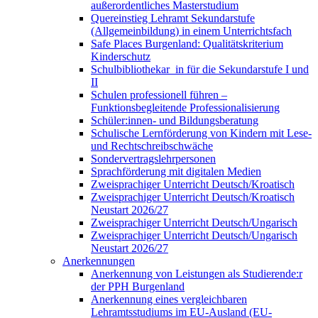
außerordentliches Masterstudium
Quereinstieg Lehramt Sekundarstufe
(Allgemeinbildung) in einem Unterrichtsfach
Safe Places Burgenland: Qualitätskriterium
Kinderschutz
Schulbibliothekar_in für die Sekundarstufe I und
II
Schulen professionell führen –
Funktionsbegleitende Professionalisierung
Schüler:innen- und Bildungsberatung
Schulische Lernförderung von Kindern mit Lese-
und Rechtschreibschwäche
Sondervertragslehrpersonen
Sprachförderung mit digitalen Medien
Zweisprachiger Unterricht Deutsch/Kroatisch
Zweisprachiger Unterricht Deutsch/Kroatisch
Neustart 2026/27
Zweisprachiger Unterricht Deutsch/Ungarisch
Zweisprachiger Unterricht Deutsch/Ungarisch
Neustart 2026/27
Anerkennungen
Anerkennung von Leistungen als Studierende:r
der PPH Burgenland
Anerkennung eines vergleichbaren
Lehramtsstudiums im EU-Ausland (EU-