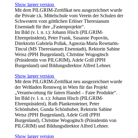
Show larger version
Mit dem PILGRIM-Zertifikat neu ausgezeichnet wurde
die Private r.k. Mittelschule vom Verein der Schulen der
Schwestern vom göttlichen Erlöser Theresianum
Eisenstadt für ihre „Fastenprojekte“.
Im Bild (v. l. n. r.): Johann Hisch (PILGRIM-
Ehrenpräsident), Peter Frank, Susanne Popovits,
Direktorin Gabriela Pollak, Agnezia-Maria Resetarits-
Tincul (MS Theresianum Eisenstadt), Rektorin Sabine
Weisz (PPH Burgenland), Christine Wogogitsch
(Präsidentin von PILGRIM), Adele Grill (PPH
Burgenland) und Bildungsdirektor Alfred Lehner.
Show larger version
Mit dem PILGRIM-Zertifikat neu ausgezeichnet wurde
der Weltladen Rennweg in Wien für das Projekt
„Verantwortung für fairen Handel – Faire Produkte“.
Im Bild (v. l. n. r.): Johann Hisch (PILGRIM-
Ehrenpräsident), Ruth Plankensteiner, Peter
Schönhuber, Gunda Schönhuber, Rektorin Sabine
Weisz (PPH Burgenland), Adele Grill (PPH
Burgenland), Christine Wogogitsch (Präsidentin von
PILGRIM) und Bildungsdirektor Alfred Lehner.
Show larger version