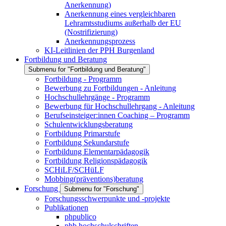
Anerkennung)
Anerkennung eines vergleichbaren
Lehramtsstudiums außerhalb der EU
(Nostrifizierung)
Anerkennungsprozess
KI-Leitlinien der PPH Burgenland
Fortbildung und Beratung
Submenu for "Fortbildung und Beratung"
Fortbildung - Programm
Bewerbung zu Fortbildungen - Anleitung
Hochschullehrgänge - Programm
Bewerbung für Hochschullehrgang - Anleitung
Berufseinsteiger:innen Coaching – Programm
Schulentwicklungsberatung
Fortbildung Primarstufe
Fortbildung Sekundarstufe
Fortbildung Elementarpädagogik
Fortbildung Religionspädagogik
SCHiLF/SCHüLF
Mobbing(präventions)beratung
Forschung
Submenu for "Forschung"
Forschungsschwerpunkte und -projekte
Publikationen
phpublico
phb hochschulschriften