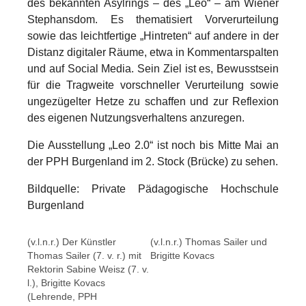
des bekannten Asylrings – des „Leo“ – am Wiener
Stephansdom. Es thematisiert Vorverurteilung
sowie das leichtfertige „Hintreten“ auf andere in der
Distanz digitaler Räume, etwa in Kommentarspalten
und auf Social Media. Sein Ziel ist es, Bewusstsein
für die Tragweite vorschneller Verurteilung sowie
ungezügelter Hetze zu schaffen und zur Reflexion
des eigenen Nutzungsverhaltens anzuregen.
Die Ausstellung „Leo 2.0“ ist noch bis Mitte Mai an
der PPH Burgenland im 2. Stock (Brücke) zu sehen.
Bildquelle: Private Pädagogische Hochschule
Burgenland
Show larger version
Show larger version
(v.l.n.r.) Der Künstler
(v.l.n.r.) Thomas Sailer und
Thomas Sailer (7. v. r.) mit
Brigitte Kovacs
Rektorin Sabine Weisz (7. v.
l.), Brigitte Kovacs
(Lehrende, PPH