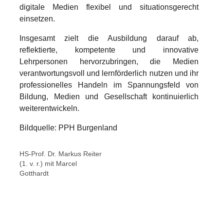
digitale Medien flexibel und situationsgerecht
einsetzen.
Insgesamt zielt die Ausbildung darauf ab,
reflektierte, kompetente und innovative
Lehrpersonen hervorzubringen, die Medien
verantwortungsvoll und lernförderlich nutzen und ihr
professionelles Handeln im Spannungsfeld von
Bildung, Medien und Gesellschaft kontinuierlich
weiterentwickeln.
Bildquelle: PPH Burgenland
Show larger version
Show larger version
HS-Prof. Dr. Markus Reiter
(1. v. r.) mit Marcel
Gotthardt
Show larger version
Show larger version
Show larger version
Show larger version
Show larger version
Show larger version
Show larger version
Show larger version
Show larger version
Show larger version
Show larger version
Show larger version
Show larger version
Show larger version
Show larger version
Show larger version
Show larger version
Show larger version
Show larger version