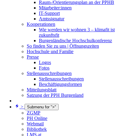
Raum-/Orientierungsplan an der PPHB
Mitarbeiter:innen
IT-Support
Amtssignatur
Kooperationen
Wie werden wir wohnen 3 – klimafit ist
zukunftsfit
Burgenländische Hochschulkonferenz
So finden Sie zu uns | Öffnungszeiten
Hochschule und Familie
Presse
Logos
Fotos
Stellenausschreibungen
Stellenausschreibungen
Beschäftigungsformen
Mitteilungsblatt
Satzung der PPH Burgenland
>
Submenu for ">"
ZGMP
PH Online
Webmail
Bibliothek
LMS.at