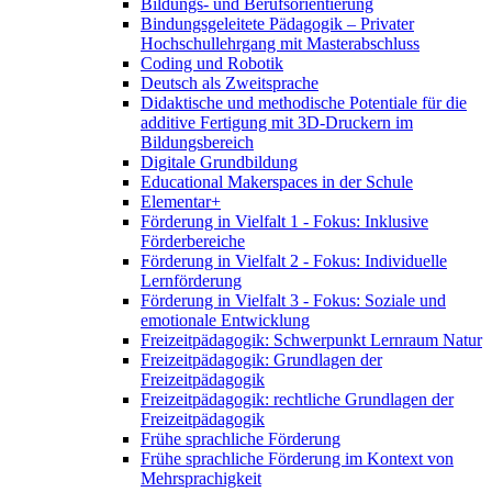
Bildungs- und Berufsorientierung
Bindungsgeleitete Pädagogik – Privater
Hochschullehrgang mit Masterabschluss
Coding und Robotik
Deutsch als Zweitsprache
Didaktische und methodische Potentiale für die
additive Fertigung mit 3D-Druckern im
Bildungsbereich
Digitale Grundbildung
Educational Makerspaces in der Schule
Elementar+
Förderung in Vielfalt 1 - Fokus: Inklusive
Förderbereiche
Förderung in Vielfalt 2 - Fokus: Individuelle
Lernförderung
Förderung in Vielfalt 3 - Fokus: Soziale und
emotionale Entwicklung
Freizeitpädagogik: Schwerpunkt Lernraum Natur
Freizeitpädagogik: Grundlagen der
Freizeitpädagogik
Freizeitpädagogik: rechtliche Grundlagen der
Freizeitpädagogik
Frühe sprachliche Förderung
Frühe sprachliche Förderung im Kontext von
Mehrsprachigkeit