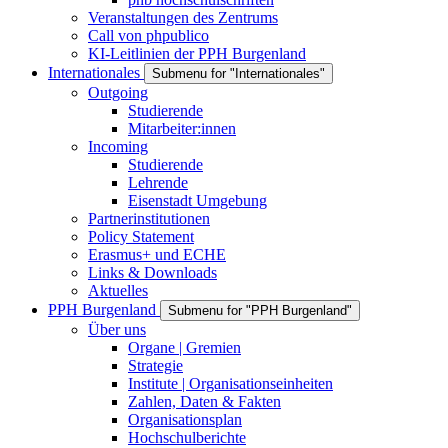
Veranstaltungen des Zentrums
Call von phpublico
KI-Leitlinien der PPH Burgenland
Internationales
Submenu for "Internationales"
Outgoing
Studierende
Mitarbeiter:innen
Incoming
Studierende
Lehrende
Eisenstadt Umgebung
Partnerinstitutionen
Policy Statement
Erasmus+ und ECHE
Links & Downloads
Aktuelles
PPH Burgenland
Submenu for "PPH Burgenland"
Über uns
Organe | Gremien
Strategie
Institute | Organisationseinheiten
Zahlen, Daten & Fakten
Organisationsplan
Hochschulberichte