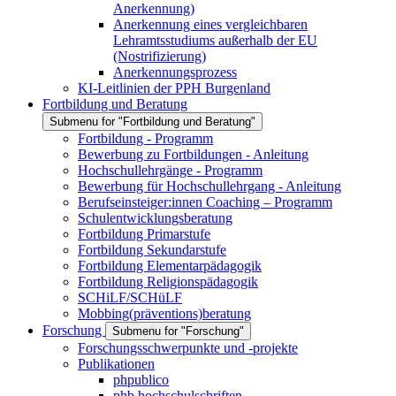
Anerkennung)
Anerkennung eines vergleichbaren
Lehramtsstudiums außerhalb der EU
(Nostrifizierung)
Anerkennungsprozess
KI-Leitlinien der PPH Burgenland
Fortbildung und Beratung
Submenu for "Fortbildung und Beratung"
Fortbildung - Programm
Bewerbung zu Fortbildungen - Anleitung
Hochschullehrgänge - Programm
Bewerbung für Hochschullehrgang - Anleitung
Berufseinsteiger:innen Coaching – Programm
Schulentwicklungsberatung
Fortbildung Primarstufe
Fortbildung Sekundarstufe
Fortbildung Elementarpädagogik
Fortbildung Religionspädagogik
SCHiLF/SCHüLF
Mobbing(präventions)beratung
Forschung
Submenu for "Forschung"
Forschungsschwerpunkte und -projekte
Publikationen
phpublico
phb hochschulschriften