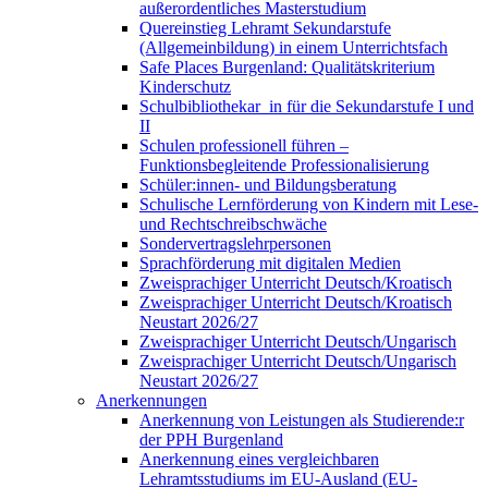
außerordentliches Masterstudium
Quereinstieg Lehramt Sekundarstufe
(Allgemeinbildung) in einem Unterrichtsfach
Safe Places Burgenland: Qualitätskriterium
Kinderschutz
Schulbibliothekar_in für die Sekundarstufe I und
II
Schulen professionell führen –
Funktionsbegleitende Professionalisierung
Schüler:innen- und Bildungsberatung
Schulische Lernförderung von Kindern mit Lese-
und Rechtschreibschwäche
Sondervertragslehrpersonen
Sprachförderung mit digitalen Medien
Zweisprachiger Unterricht Deutsch/Kroatisch
Zweisprachiger Unterricht Deutsch/Kroatisch
Neustart 2026/27
Zweisprachiger Unterricht Deutsch/Ungarisch
Zweisprachiger Unterricht Deutsch/Ungarisch
Neustart 2026/27
Anerkennungen
Anerkennung von Leistungen als Studierende:r
der PPH Burgenland
Anerkennung eines vergleichbaren
Lehramtsstudiums im EU-Ausland (EU-