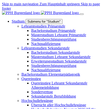
Skip to main navigation
Zum Hauptinhalt springen
Skip to page
footer
Studium
Submenu for "Studium"
Lehramtsstudien Primarstufe
Bachelorstudium Primarstufe
Masterstudium Lehramt Primarstufe
Studienberechtigungsprüfung
Nachqualifizierung
Lehramtsstudien Sekundarstufe
Bachelorstudium Sekundarstufe
Masterstudium Lehramt Sekundarstufe
Erweiterungsstudium Sekundarstufe
Studienberechtigungsprüfung
Nachqualifizierung
Bachelorstudium Elementarpädagogik
Quereinstieg
Quereinstieg Lehramt Sekundarstufe
Allgemeinbildung
Sondervertrag
Sekundarstufe Berufsbildung
Hochschullehrgänge
Übersicht aller Hochschullehrgänge