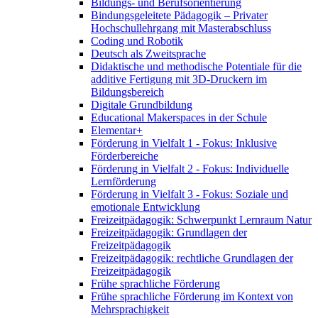
Bildungs- und Berufsorientierung
Bindungsgeleitete Pädagogik – Privater
Hochschullehrgang mit Masterabschluss
Coding und Robotik
Deutsch als Zweitsprache
Didaktische und methodische Potentiale für die
additive Fertigung mit 3D-Druckern im
Bildungsbereich
Digitale Grundbildung
Educational Makerspaces in der Schule
Elementar+
Förderung in Vielfalt 1 - Fokus: Inklusive
Förderbereiche
Förderung in Vielfalt 2 - Fokus: Individuelle
Lernförderung
Förderung in Vielfalt 3 - Fokus: Soziale und
emotionale Entwicklung
Freizeitpädagogik: Schwerpunkt Lernraum Natur
Freizeitpädagogik: Grundlagen der
Freizeitpädagogik
Freizeitpädagogik: rechtliche Grundlagen der
Freizeitpädagogik
Frühe sprachliche Förderung
Frühe sprachliche Förderung im Kontext von
Mehrsprachigkeit