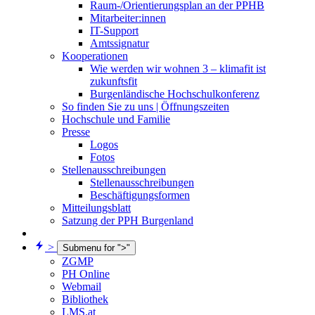
Raum-/Orientierungsplan an der PPHB
Mitarbeiter:innen
IT-Support
Amtssignatur
Kooperationen
Wie werden wir wohnen 3 – klimafit ist
zukunftsfit
Burgenländische Hochschulkonferenz
So finden Sie zu uns | Öffnungszeiten
Hochschule und Familie
Presse
Logos
Fotos
Stellenausschreibungen
Stellenausschreibungen
Beschäftigungsformen
Mitteilungsblatt
Satzung der PPH Burgenland
>
Submenu for ">"
ZGMP
PH Online
Webmail
Bibliothek
LMS.at