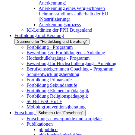
Anerkennung)
Anerkennung eines vergleichbaren
Lehramtsstudiums außerhalb der EU
(Nostrifizierung)
Anerkennungsprozess
KI-Leitlinien der PPH Burgenland
Fortbildung und Beratung
Submenu for "Fortbildung und Beratung"
Fortbildung - Programm
Bewerbung zu Fortbildungen - Anleitung
Hochschullehrgänge - Programm
Bewerbung für Hochschullehrgang - Anleitung
Berufseinsteiger:innen Coaching – Programm
Schulentwicklungsberatung
Fortbildung Primarstufe
Fortbildung Sekundarstufe
Fortbildung Elementarpädagogik
Fortbildung Religionspädagogik
SCHiLF/SCHüLF
Mobbing(präventions)beratung
Forschung
Submenu for "Forschung"
Forschungsschwerpunkte und -projekte
Publikationen
phpublico
phb hochschulschriften