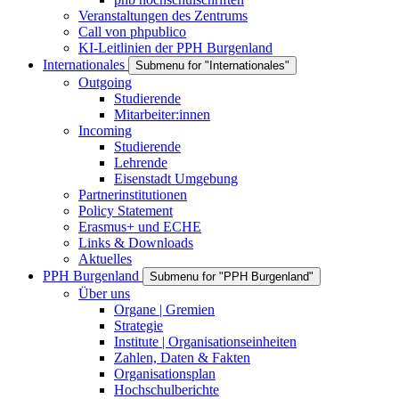
Veranstaltungen des Zentrums
Call von phpublico
KI-Leitlinien der PPH Burgenland
Internationales
Submenu for "Internationales"
Outgoing
Studierende
Mitarbeiter:innen
Incoming
Studierende
Lehrende
Eisenstadt Umgebung
Partnerinstitutionen
Policy Statement
Erasmus+ und ECHE
Links & Downloads
Aktuelles
PPH Burgenland
Submenu for "PPH Burgenland"
Über uns
Organe | Gremien
Strategie
Institute | Organisationseinheiten
Zahlen, Daten & Fakten
Organisationsplan
Hochschulberichte