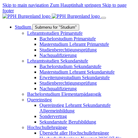
Skip to main navigation
Zum Hauptinhalt springen
Skip to page
footer
Studium
Submenu for "Studium"
Lehramtsstudien Primarstufe
Bachelorstudium Primarstufe
Masterstudium Lehramt Primarstufe
Studienberechtigungsprüfung
Nachqualifizierung
Lehramtsstudien Sekundarstufe
Bachelorstudium Sekundarstufe
Masterstudium Lehramt Sekundarstufe
Erweiterungsstudium Sekundarstufe
Studienberechtigungsprüfung
Nachqualifizierung
Bachelorstudium Elementarpädagogik
Quereinstieg
Quereinstieg Lehramt Sekundarstufe
Allgemeinbildung
Sondervertrag
Sekundarstufe Berufsbildung
Hochschullehrgänge
Übersicht aller Hochschullehrgänge