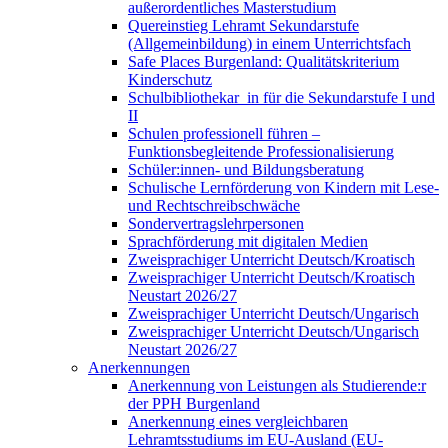
außerordentliches Masterstudium
Quereinstieg Lehramt Sekundarstufe
(Allgemeinbildung) in einem Unterrichtsfach
Safe Places Burgenland: Qualitätskriterium
Kinderschutz
Schulbibliothekar_in für die Sekundarstufe I und
II
Schulen professionell führen –
Funktionsbegleitende Professionalisierung
Schüler:innen- und Bildungsberatung
Schulische Lernförderung von Kindern mit Lese-
und Rechtschreibschwäche
Sondervertragslehrpersonen
Sprachförderung mit digitalen Medien
Zweisprachiger Unterricht Deutsch/Kroatisch
Zweisprachiger Unterricht Deutsch/Kroatisch
Neustart 2026/27
Zweisprachiger Unterricht Deutsch/Ungarisch
Zweisprachiger Unterricht Deutsch/Ungarisch
Neustart 2026/27
Anerkennungen
Anerkennung von Leistungen als Studierende:r
der PPH Burgenland
Anerkennung eines vergleichbaren
Lehramtsstudiums im EU-Ausland (EU-