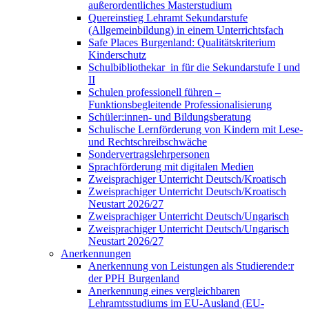
außerordentliches Masterstudium
Quereinstieg Lehramt Sekundarstufe
(Allgemeinbildung) in einem Unterrichtsfach
Safe Places Burgenland: Qualitätskriterium
Kinderschutz
Schulbibliothekar_in für die Sekundarstufe I und
II
Schulen professionell führen –
Funktionsbegleitende Professionalisierung
Schüler:innen- und Bildungsberatung
Schulische Lernförderung von Kindern mit Lese-
und Rechtschreibschwäche
Sondervertragslehrpersonen
Sprachförderung mit digitalen Medien
Zweisprachiger Unterricht Deutsch/Kroatisch
Zweisprachiger Unterricht Deutsch/Kroatisch
Neustart 2026/27
Zweisprachiger Unterricht Deutsch/Ungarisch
Zweisprachiger Unterricht Deutsch/Ungarisch
Neustart 2026/27
Anerkennungen
Anerkennung von Leistungen als Studierende:r
der PPH Burgenland
Anerkennung eines vergleichbaren
Lehramtsstudiums im EU-Ausland (EU-