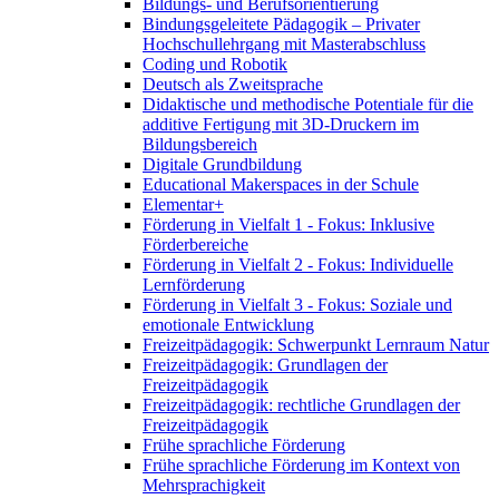
Bildungs- und Berufsorientierung
Bindungsgeleitete Pädagogik – Privater
Hochschullehrgang mit Masterabschluss
Coding und Robotik
Deutsch als Zweitsprache
Didaktische und methodische Potentiale für die
additive Fertigung mit 3D-Druckern im
Bildungsbereich
Digitale Grundbildung
Educational Makerspaces in der Schule
Elementar+
Förderung in Vielfalt 1 - Fokus: Inklusive
Förderbereiche
Förderung in Vielfalt 2 - Fokus: Individuelle
Lernförderung
Förderung in Vielfalt 3 - Fokus: Soziale und
emotionale Entwicklung
Freizeitpädagogik: Schwerpunkt Lernraum Natur
Freizeitpädagogik: Grundlagen der
Freizeitpädagogik
Freizeitpädagogik: rechtliche Grundlagen der
Freizeitpädagogik
Frühe sprachliche Förderung
Frühe sprachliche Förderung im Kontext von
Mehrsprachigkeit