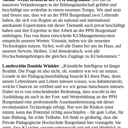
massiven Veränderungen in der Bildungslandschaft geführt und
beschäftigt uns weiterhin in einem enormen Tempo. Wir sind stolz
und freuen uns, dass wir an der PPH Burgenland zwei Lehrende
haben, die sich von Beginn an als national und international
anerkannte Expert:innen mit dieser Thematik auch privat beschäftigt
haben und ihre Expertise in ihre Arbeit an der PPH Burgenland
einbringen. Das von ihnen entwickelte KI-Managementsystem
entspricht unseren Werten: Visionär, indem wir die neuesten
Technologien nutzen. Sicher, weil alle Daten bei uns im Haus, auf
unseren Servern, bleiben. Und demokratisch, weil alle
Hochschulangehörigen die gleichen Zugänge zu KI bekommen.“
Landesrätin Daniela Winkler
: „Künstliche Intelligenz ist längst
Realität. Die Frage ist also nicht, ob, sondern wie wir sie nutzen.
Gerade in der Pädagog:innenbildung braucht KI ihren Platz, denn
unsere Lehrerinnen und Lehrer müssen wissen, was dahintersteckt,
welche Chancen sie eröffnet und wo wir genau hinschauen müssen.
Daher ist es von entscheidender Bedeutung, dass sowohl in der
Ausbildung als auch in der Fort- und Weiterbildung an der PPH
Burgenland eine professionelle Auseinandersetzung mit dieser
revolutionären Technologie erfolgt. Nur wer die Risiken ernst
nimmt, kann das Potenzial richtig ausschöpfen – für gute Lehre, für
faire Bildung, für echte Teilhabe. Ich finde es großartig, dass die
Private Pädagogische Hochschule Burgenland hier vorangeht. Sie
zeigt, dass KI sicher, verantwortungsvoll und mit viel Weitblick in