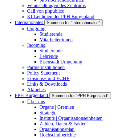
Veranstaltungen des Zentrums
Call von phpublico
KI-Leitlinien der PPH Burgenland
Internationales
Submenu for "Internationales"
Outgoing
Studierende
Mitarbeiter:innen
Incoming
Studierende
Lehrende
Eisenstadt Umgebung
Partnerinstitutionen
Policy Statement
Erasmus+ und ECHE
Links & Downloads
Aktuelles
PPH Burgenland
Submenu for "PPH Burgenland"
Über uns
Organe | Gremien
Strategie
Institute | Organisationseinheiten
Zahlen, Daten & Fakten
Organisationsplan
Hochschulberichte