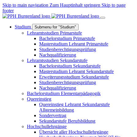
Skip to main navigation
Zum Hauptinhalt springen
Skip to page
footer
Studium
Submenu for "Studium"
Lehramtsstudien Primarstufe
Bachelorstudium Primarstufe
Masterstudium Lehramt Primarstufe
Studienberechtigungsprüfung
Nachqualifizierung
Lehramtsstudien Sekundarstufe
Bachelorstudium Sekundarstufe
Masterstudium Lehramt Sekundarstufe
Erweiterungsstudium Sekundarstufe
Studienberechtigungsprüfung
Nachqualifizierung
Bachelorstudium Elementarpädagogik
Quereinstieg
Quereinstieg Lehramt Sekundarstufe
Allgemeinbildung
Sondervertrag
Sekundarstufe Berufsbildung
Hochschullehrgänge
Übersicht aller Hochschullehrgänge