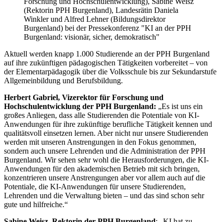
Forschung und Hochschulentwicklung), Sabine Weisz
(Rektorin PPH Burgenland), Landesrätin Daniela
Winkler und Alfred Lehner (Bildungsdirektor
Burgenland) bei der Pressekonferenz "KI an der PPH
Burgenland: visionär, sicher, demokratisch"
Aktuell werden knapp 1.000 Studierende an der PPH Burgenland
auf ihre zukünftigen pädagogischen Tätigkeiten vorbereitet – von
der Elementarpädagogik über die Volksschule bis zur Sekundarstufe
Allgemeinbildung und Berufsbildung.
Herbert Gabriel, Vizerektor für Forschung und
Hochschulentwicklung der PPH Burgenland:
„Es ist uns ein
großes Anliegen, dass alle Studierenden die Potentiale von KI-
Anwendungen für ihre zukünftige berufliche Tätigkeit kennen und
qualitätsvoll einsetzen lernen. Aber nicht nur unsere Studierenden
werden mit unseren Anstrengungen in den Fokus genommen,
sondern auch unsere Lehrenden und die Administration der PPH
Burgenland. Wir sehen sehr wohl die Herausforderungen, die KI-
Anwendungen für den akademischen Betrieb mit sich bringen,
konzentrieren unsere Anstrengungen aber vor allem auch auf die
Potentiale, die KI-Anwendungen für unsere Studierenden,
Lehrenden und die Verwaltung bieten – und das sind schon sehr
gute und hilfreiche.“
Sabine Weisz, Rektorin der PPH Burgenland
: „KI hat zu