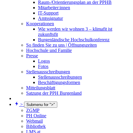
Raum-/Orientierungsplan an der PPHB
Mitarbeiter:innen
IT-Support
Amtssignatur
Kooperationen
Wie werden wir wohnen 3 – klimafit ist
zukunftsfit
Burgenländische Hochschulkonferenz
So finden Sie zu uns | Öffnungszeiten
Hochschule und Familie
Presse
Logos
Fotos
Stellenausschreibungen
Stellenausschreibungen
Beschäftigungsformen
Mitteilungsblatt
Satzung der PPH Burgenland
>
Submenu for ">"
ZGMP
PH Online
Webmail
Bibliothek
LMS.at