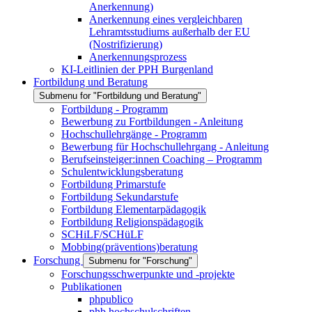
Anerkennung)
Anerkennung eines vergleichbaren
Lehramtsstudiums außerhalb der EU
(Nostrifizierung)
Anerkennungsprozess
KI-Leitlinien der PPH Burgenland
Fortbildung und Beratung
Submenu for "Fortbildung und Beratung"
Fortbildung - Programm
Bewerbung zu Fortbildungen - Anleitung
Hochschullehrgänge - Programm
Bewerbung für Hochschullehrgang - Anleitung
Berufseinsteiger:innen Coaching – Programm
Schulentwicklungsberatung
Fortbildung Primarstufe
Fortbildung Sekundarstufe
Fortbildung Elementarpädagogik
Fortbildung Religionspädagogik
SCHiLF/SCHüLF
Mobbing(präventions)beratung
Forschung
Submenu for "Forschung"
Forschungsschwerpunkte und -projekte
Publikationen
phpublico
phb hochschulschriften