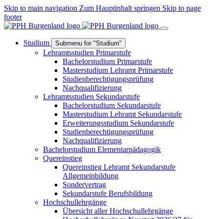
Skip to main navigation
Zum Hauptinhalt springen
Skip to page
footer
Studium
Submenu for "Studium"
Lehramtsstudien Primarstufe
Bachelorstudium Primarstufe
Masterstudium Lehramt Primarstufe
Studienberechtigungsprüfung
Nachqualifizierung
Lehramtsstudien Sekundarstufe
Bachelorstudium Sekundarstufe
Masterstudium Lehramt Sekundarstufe
Erweiterungsstudium Sekundarstufe
Studienberechtigungsprüfung
Nachqualifizierung
Bachelorstudium Elementarpädagogik
Quereinstieg
Quereinstieg Lehramt Sekundarstufe
Allgemeinbildung
Sondervertrag
Sekundarstufe Berufsbildung
Hochschullehrgänge
Übersicht aller Hochschullehrgänge