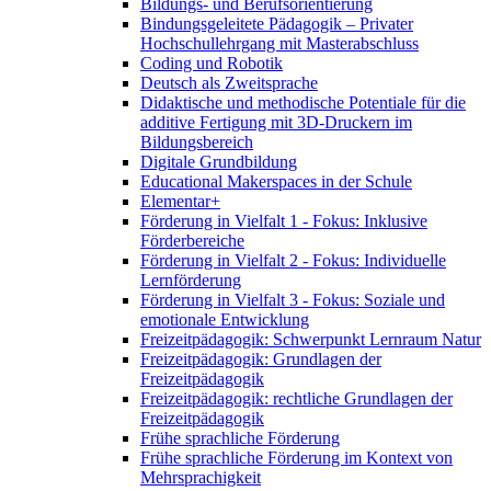
Bildungs- und Berufsorientierung
Bindungsgeleitete Pädagogik – Privater
Hochschullehrgang mit Masterabschluss
Coding und Robotik
Deutsch als Zweitsprache
Didaktische und methodische Potentiale für die
additive Fertigung mit 3D-Druckern im
Bildungsbereich
Digitale Grundbildung
Educational Makerspaces in der Schule
Elementar+
Förderung in Vielfalt 1 - Fokus: Inklusive
Förderbereiche
Förderung in Vielfalt 2 - Fokus: Individuelle
Lernförderung
Förderung in Vielfalt 3 - Fokus: Soziale und
emotionale Entwicklung
Freizeitpädagogik: Schwerpunkt Lernraum Natur
Freizeitpädagogik: Grundlagen der
Freizeitpädagogik
Freizeitpädagogik: rechtliche Grundlagen der
Freizeitpädagogik
Frühe sprachliche Förderung
Frühe sprachliche Förderung im Kontext von
Mehrsprachigkeit