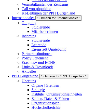
Veranstaltungen des Zentrums
Call von phpublico
KI-Leitlinien der PPH Burgenland
Internationales
Submenu for "Internationales"
Outgoing
Studierende
Mitarbeiter:innen
Incoming
Studierende
Lehrende
Eisenstadt Umgebung
Partnerinstitutionen
Policy Statement
Erasmus+ und ECHE
Links & Downloads
Aktuelles
PPH Burgenland
Submenu for "PPH Burgenland"
Über uns
Organe | Gremien
Strategie
Institute | Organisationseinheiten
Zahlen, Daten & Fakten
Organisationsplan
Hochschulberichte