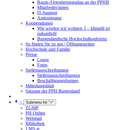
Raum-/Orientierungsplan an der PPHB
Mitarbeiter:innen
IT-Support
Amtssignatur
Kooperationen
Wie werden wir wohnen 3 – klimafit ist
zukunftsfit
Burgenländische Hochschulkonferenz
So finden Sie zu uns | Öffnungszeiten
Hochschule und Familie
Presse
Logos
Fotos
Stellenausschreibungen
Stellenausschreibungen
Beschäftigungsformen
Mitteilungsblatt
Satzung der PPH Burgenland
>
Submenu for ">"
ZGMP
PH Online
Webmail
Bibliothek
LMS.at