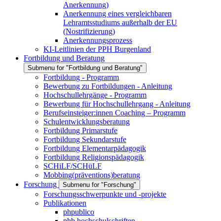
Anerkennung)
Anerkennung eines vergleichbaren
Lehramtsstudiums außerhalb der EU
(Nostrifizierung)
Anerkennungsprozess
KI-Leitlinien der PPH Burgenland
Fortbildung und Beratung
Submenu for "Fortbildung und Beratung"
Fortbildung - Programm
Bewerbung zu Fortbildungen - Anleitung
Hochschullehrgänge - Programm
Bewerbung für Hochschullehrgang - Anleitung
Berufseinsteiger:innen Coaching – Programm
Schulentwicklungsberatung
Fortbildung Primarstufe
Fortbildung Sekundarstufe
Fortbildung Elementarpädagogik
Fortbildung Religionspädagogik
SCHiLF/SCHüLF
Mobbing(präventions)beratung
Forschung
Submenu for "Forschung"
Forschungsschwerpunkte und -projekte
Publikationen
phpublico
phb hochschulschriften