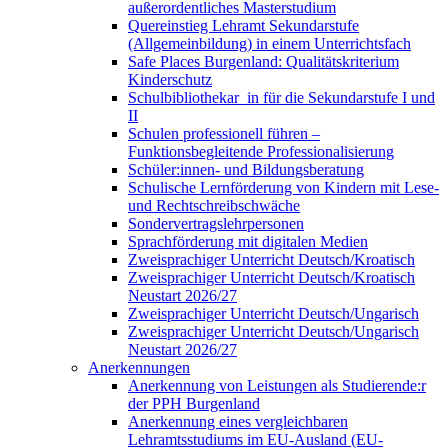
außerordentliches Masterstudium
Quereinstieg Lehramt Sekundarstufe
(Allgemeinbildung) in einem Unterrichtsfach
Safe Places Burgenland: Qualitätskriterium
Kinderschutz
Schulbibliothekar_in für die Sekundarstufe I und
II
Schulen professionell führen –
Funktionsbegleitende Professionalisierung
Schüler:innen- und Bildungsberatung
Schulische Lernförderung von Kindern mit Lese-
und Rechtschreibschwäche
Sondervertragslehrpersonen
Sprachförderung mit digitalen Medien
Zweisprachiger Unterricht Deutsch/Kroatisch
Zweisprachiger Unterricht Deutsch/Kroatisch
Neustart 2026/27
Zweisprachiger Unterricht Deutsch/Ungarisch
Zweisprachiger Unterricht Deutsch/Ungarisch
Neustart 2026/27
Anerkennungen
Anerkennung von Leistungen als Studierende:r
der PPH Burgenland
Anerkennung eines vergleichbaren
Lehramtsstudiums im EU-Ausland (EU-