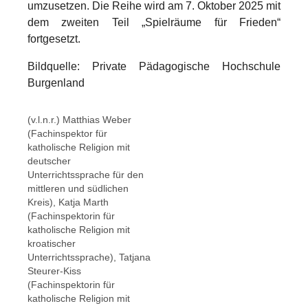
umzusetzen. Die Reihe wird am
7. Oktober 2025
mit
dem zweiten Teil
„Spielräume für Frieden“
fortgesetzt.
Bildquelle: Private Pädagogische Hochschule
Burgenland
Show larger version
Show larger version
(v.l.n.r.) Matthias Weber
(Fachinspektor für
katholische Religion mit
deutscher
Unterrichtssprache für den
mittleren und südlichen
Kreis), Katja Marth
(Fachinspektorin für
katholische Religion mit
kroatischer
Unterrichtssprache), Tatjana
Steurer-Kiss
(Fachinspektorin für
katholische Religion mit