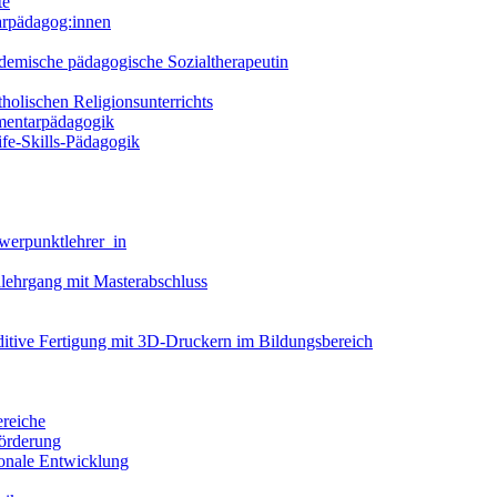
te
arpädagog:innen
demische pädagogische Sozialtherapeutin
holischen Religionsunterrichts
ementarpädagogik
fe-Skills-Pädagogik
werpunktlehrer_in
llehrgang mit Masterabschluss
dditive Fertigung mit 3D-Druckern im Bildungsbereich
ereiche
förderung
ionale Entwicklung