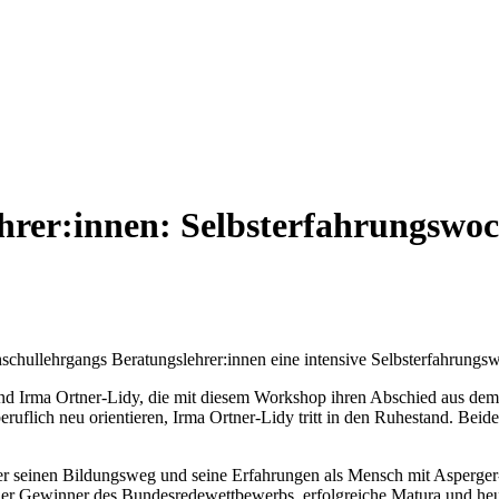
rer:innen: Selbsterfahrungswoc
hschullehrgangs Beratungslehrer:innen eine intensive Selbsterfahrun
 und Irma Ortner-Lidy, die mit diesem Workshop ihren Abschied aus d
uflich neu orientieren, Irma Ortner-Lidy tritt in den Ruhestand. Beid
er seinen Bildungsweg und seine Erfahrungen als Mensch mit Asperger
cher Gewinner des Bundesredewettbewerbs, erfolgreiche Matura und heu