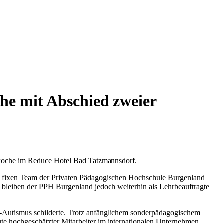
he mit Abschied zweier
gswoche im Reduce Hotel Bad Tatzmannsdorf.
em fixen Team der Privaten Pädagogischen Hochschule Burgenland
e bleiben der PPH Burgenland jedoch weiterhin als Lehrbeauftragte
-Autismus schilderte. Trotz anfänglichem sonderpädagogischem
te hochgeschätzter Mitarbeiter im internationalen Unternehmen