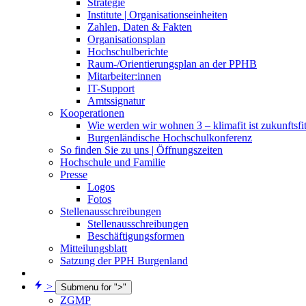
Strategie
Institute | Organisationseinheiten
Zahlen, Daten & Fakten
Organisationsplan
Hochschulberichte
Raum-/Orientierungsplan an der PPHB
Mitarbeiter:innen
IT-Support
Amtssignatur
Kooperationen
Wie werden wir wohnen 3 – klimafit ist zukunftsfi
Burgenländische Hochschulkonferenz
So finden Sie zu uns | Öffnungszeiten
Hochschule und Familie
Presse
Logos
Fotos
Stellenausschreibungen
Stellenausschreibungen
Beschäftigungsformen
Mitteilungsblatt
Satzung der PPH Burgenland
>
Submenu for ">"
ZGMP