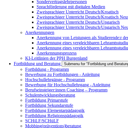
Sondervertragslehrpersonen
Sprachförderung mit digitalen Medien
Zweisprachiger Unterricht Deutsch/Kroatisch
Zweisprachiger Unterricht Deutsch/Kroatisch Neus
Zweisprachiger Unterricht Deutsch/Ungarisch
Zweisprachiger Unterricht Deutsch/Ungarisch Neu
Anerkennungen
Anerkennung von Leistungen als Studierende:r d
Anerkennung eines vergleichbaren Lehramtsstu
Anerkennung eines vergleichbaren Lehramtsstudiu
Anerkennungsprozess
KI-Leitlinien der PPH Burgenland
Fortbildung und Beratung
Submenu for "Fortbildung und Beratun
Fortbildung - Programm
Bewerbung zu Fortbildungen - Anleitung
Hochschullehrgänge - Programm
Bewerbung für Hochschullehrgang - Anleitung
Berufseinsteiger:innen Coaching – Programm
Schulentwicklungsberatung
Fortbildung Primarstufe
Fortbildung Sekundarstufe
Fortbildung Elementarpädagogik
Fortbildung Religionspädagogik
SCHiLF/SCHüLF
Mobbing(präventions)beratung