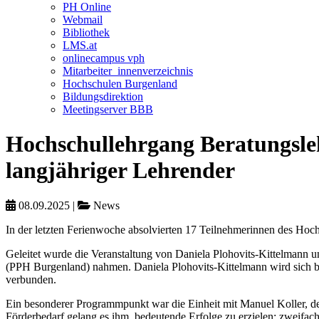
PH Online
Webmail
Bibliothek
LMS.at
onlinecampus vph
Mitarbeiter_innenverzeichnis
Hochschulen Burgenland
Bildungsdirektion
Meetingserver BBB
Hochschullehrgang Beratungsleh
langjähriger Lehrender
08.09.2025
|
News
In der letzten Ferienwoche absolvierten 17 Teilnehmerinnen des Hoc
Geleitet wurde die Veranstaltung von Daniela Plohovits-Kittelmann
(PPH Burgenland) nahmen. Daniela Plohovits-Kittelmann wird sich ber
verbunden.
Ein besonderer Programmpunkt war die Einheit mit Manuel Koller, d
Förderbedarf gelang es ihm, bedeutende Erfolge zu erzielen: zweifa