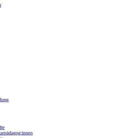
r
ldung
fte
tarpädagog:innen