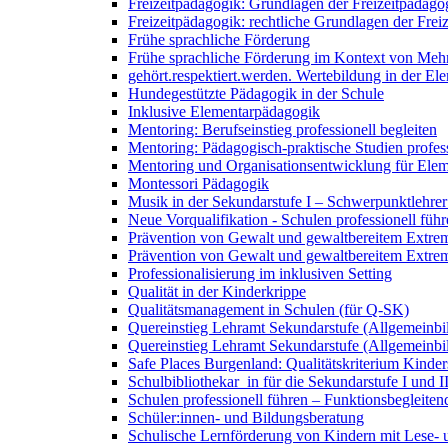
Freizeitpädagogik: Grundlagen der Freizeitpädago
Freizeitpädagogik: rechtliche Grundlagen der Frei
Frühe sprachliche Förderung
Frühe sprachliche Förderung im Kontext von Mehr
gehört.respektiert.werden. Wertebildung in der E
Hundegestützte Pädagogik in der Schule
Inklusive Elementarpädagogik
Mentoring: Berufseinstieg professionell begleiten
Mentoring: Pädagogisch-praktische Studien profess
Mentoring und Organisationsentwicklung für Ele
Montessori Pädagogik
Musik in der Sekundarstufe I – Schwerpunktlehrer
Neue Vorqualifikation - Schulen professionell füh
Prävention von Gewalt und gewaltbereitem Extremi
Prävention von Gewalt und gewaltbereitem Extrem
Professionalisierung im inklusiven Setting
Qualität in der Kinderkrippe
Qualitätsmanagement in Schulen (für Q-SK)
Quereinstieg Lehramt Sekundarstufe (Allgemeinbil
Quereinstieg Lehramt Sekundarstufe (Allgemeinbil
Safe Places Burgenland: Qualitätskriterium Kinder
Schulbibliothekar_in für die Sekundarstufe I und I
Schulen professionell führen – Funktionsbegleiten
Schüler:innen- und Bildungsberatung
Schulische Lernförderung von Kindern mit Lese-