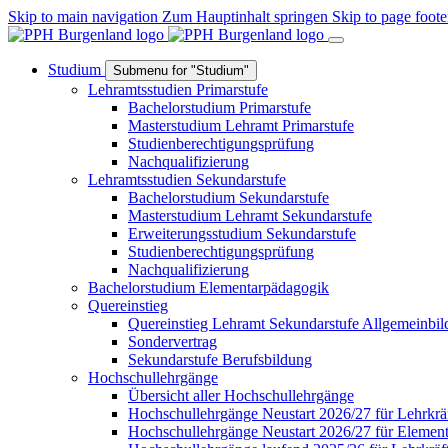
Skip to main navigation
Zum Hauptinhalt springen
Skip to page foote
Studium
Submenu for "Studium"
Lehramtsstudien Primarstufe
Bachelorstudium Primarstufe
Masterstudium Lehramt Primarstufe
Studienberechtigungsprüfung
Nachqualifizierung
Lehramtsstudien Sekundarstufe
Bachelorstudium Sekundarstufe
Masterstudium Lehramt Sekundarstufe
Erweiterungsstudium Sekundarstufe
Studienberechtigungsprüfung
Nachqualifizierung
Bachelorstudium Elementarpädagogik
Quereinstieg
Quereinstieg Lehramt Sekundarstufe Allgemeinbi
Sondervertrag
Sekundarstufe Berufsbildung
Hochschullehrgänge
Übersicht aller Hochschullehrgänge
Hochschullehrgänge Neustart 2026/27 für Lehrkrä
Hochschullehrgänge Neustart 2026/27 für Elemen