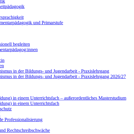
gik
zeitpädagogik
sprachigkeit
lementarpädagogik und Primarstufe
ionell begleiten
mentarpädagog:innen
:in
ren
smus in der Bildungs- und Jugendarbeit - Praxislehrgang
ismus in der Bildungs- und Jugendarbeit - Praxislehrgang 2026/27
dung) in einem Unterrichtsfach – außerordentliches Masterstudium
dung) in einem Unterrichtsfach
schutz
I
de Professionalisierung
 und Rechtschreibschwäche