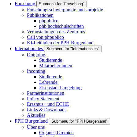
Forschung
Submenu for "Forschung"
Forschungsschwerpunkte und -projekte
Publikationen
phpublico
phb hochschulschriften
Veranstaltungen des Zentrums
Call von phpublico
KI-Leitlinien der PPH Burgenland
Internationales
Submenu for "Internationales"
Outgoing
Studierende
Mitarbeiter:innen
Incoming
Studierende
Lehrende
Eisenstadt Umgebung
Partnerinstitutionen
Policy Statement
Erasmus+ und ECHE
Links & Downloads
Aktuelles
PPH Burgenland
Submenu for "PPH Burgenland"
Über uns
Organe | Gremien