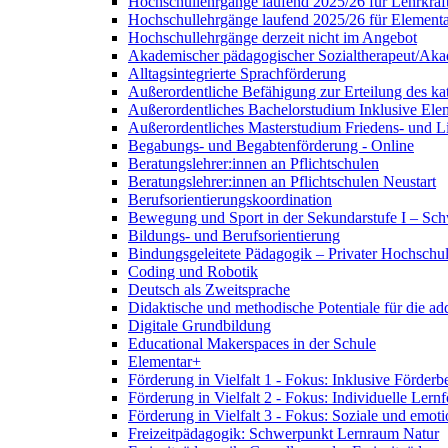
Hochschullehrgänge laufend 2025/26 für Lehrkräf
Hochschullehrgänge laufend 2025/26 für Element
Hochschullehrgänge derzeit nicht im Angebot
Akademischer pädagogischer Sozialtherapeut/Aka
Alltagsintegrierte Sprachförderung
Außerordentliche Befähigung zur Erteilung des kat
Außerordentliches Bachelorstudium Inklusive El
Außerordentliches Masterstudium Friedens- und Li
Begabungs- und Begabtenförderung - Online
Beratungslehrer:innen an Pflichtschulen
Beratungslehrer:innen an Pflichtschulen Neustart
Berufsorientierungskoordination
Bewegung und Sport in der Sekundarstufe I – Sch
Bildungs- und Berufsorientierung
Bindungsgeleitete Pädagogik – Privater Hochschu
Coding und Robotik
Deutsch als Zweitsprache
Didaktische und methodische Potentiale für die a
Digitale Grundbildung
Educational Makerspaces in der Schule
Elementar+
Förderung in Vielfalt 1 - Fokus: Inklusive Förderb
Förderung in Vielfalt 2 - Fokus: Individuelle Lern
Förderung in Vielfalt 3 - Fokus: Soziale und emot
Freizeitpädagogik: Schwerpunkt Lernraum Natur