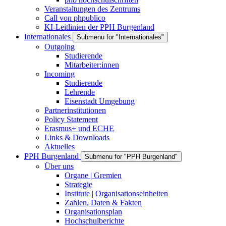
Veranstaltungen des Zentrums
Call von phpublico
KI-Leitlinien der PPH Burgenland
Internationales
Submenu for "Internationales"
Outgoing
Studierende
Mitarbeiter:innen
Incoming
Studierende
Lehrende
Eisenstadt Umgebung
Partnerinstitutionen
Policy Statement
Erasmus+ und ECHE
Links & Downloads
Aktuelles
PPH Burgenland
Submenu for "PPH Burgenland"
Über uns
Organe | Gremien
Strategie
Institute | Organisationseinheiten
Zahlen, Daten & Fakten
Organisationsplan
Hochschulberichte