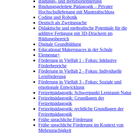
Bildungs- und Berufsorientierung
Bindungsgeleitete Pädagogik – Privater
Hochschullehrgang mit Masterabschluss
Coding und Robotik
Deutsch als Zweitsprache
Didaktische und methodische Potentiale für die
additive Fertigung mit 3D-Druckern im
Bildungsbereich
Digitale Grundbildung
Educational Makerspaces in der Schule
Elementar+
Förderung in Vielfalt 1 - Fokus: Inklusive
Förderbereiche
Förderung in Vielfalt 2 - Fokus: Individuelle
Lernförderung
Förderung in Vielfalt 3 - Fokus: Soziale und
emotionale Entwicklung
Freizeitpädagogik: Schwerpunkt Lernraum Natur
Freizeitpädagogik: Grundlagen der
Freizeitpädagogik
Freizeitpädagogik: rechtliche Grundlagen der
Freizeitpädagogik
Frühe sprachliche Förderung
Frühe sprachliche Förderung im Kontext von
Mehrsprachigkeit