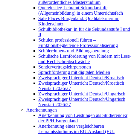
außerordentliches Masterstudium
Quereinstieg Lehramt Sekundarstufe
(Allgemeinbildung) in einem Unterrichtsfach
Safe Places Burgenland: Qualitätskriterium
Kinderschutz
Schulbibliothekar_in für die Sekundarstufe I und
II
Schulen professionell führen –
Funktionsbegleitende Professionalisierung
Schüler:innen- und Bildungsberatung
Schulische Lernförderung von Kindern mit Lese-
und Rechtschreibschwäche
Sondervertragslehrpersonen
Sprachförderung mit digitalen Medien
Zweisprachiger Unterricht Deutsch/Kroatisch
Zweisprachiger Unterricht Deutsch/Kroatisch
Neustart 2026/27
Zweisprachiger Unterricht Deutsch/Ungarisch
Zweisprachiger Unterricht Deutsch/Ungarisch
Neustart 2026/27
Anerkennungen
Anerkennung von Leistungen als Studierende:r
der PPH Burgenland
Anerkennung eines vergleichbaren
Lehramtsstudiums im EU-Ausland (EU-