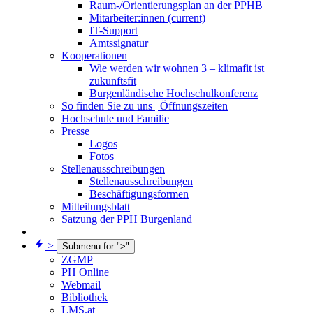
Raum-/Orientierungsplan an der PPHB
Mitarbeiter:innen
(current)
IT-Support
Amtssignatur
Kooperationen
Wie werden wir wohnen 3 – klimafit ist
zukunftsfit
Burgenländische Hochschulkonferenz
So finden Sie zu uns | Öffnungszeiten
Hochschule und Familie
Presse
Logos
Fotos
Stellenausschreibungen
Stellenausschreibungen
Beschäftigungsformen
Mitteilungsblatt
Satzung der PPH Burgenland
>
Submenu for ">"
ZGMP
PH Online
Webmail
Bibliothek
LMS.at