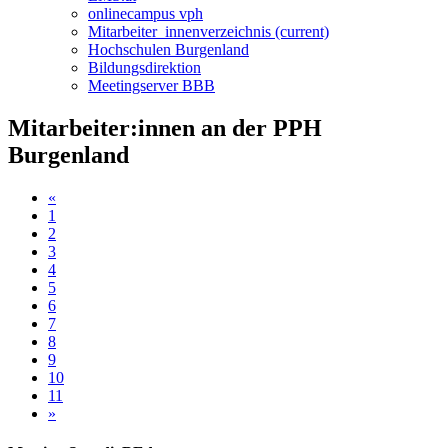
onlinecampus vph
Mitarbeiter_innenverzeichnis
(current)
Hochschulen Burgenland
Bildungsdirektion
Meetingserver BBB
Mitarbeiter:innen an der PPH
Burgenland
«
1
2
3
4
5
6
7
8
9
10
11
»