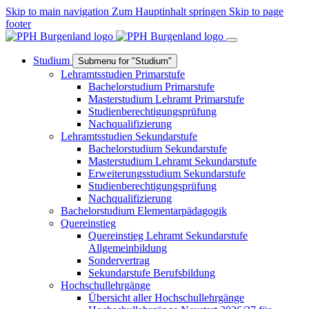
Skip to main navigation
Zum Hauptinhalt springen
Skip to page
footer
Studium
Submenu for "Studium"
Lehramtsstudien Primarstufe
Bachelorstudium Primarstufe
Masterstudium Lehramt Primarstufe
Studienberechtigungsprüfung
Nachqualifizierung
Lehramtsstudien Sekundarstufe
Bachelorstudium Sekundarstufe
Masterstudium Lehramt Sekundarstufe
Erweiterungsstudium Sekundarstufe
Studienberechtigungsprüfung
Nachqualifizierung
Bachelorstudium Elementarpädagogik
Quereinstieg
Quereinstieg Lehramt Sekundarstufe
Allgemeinbildung
Sondervertrag
Sekundarstufe Berufsbildung
Hochschullehrgänge
Übersicht aller Hochschullehrgänge