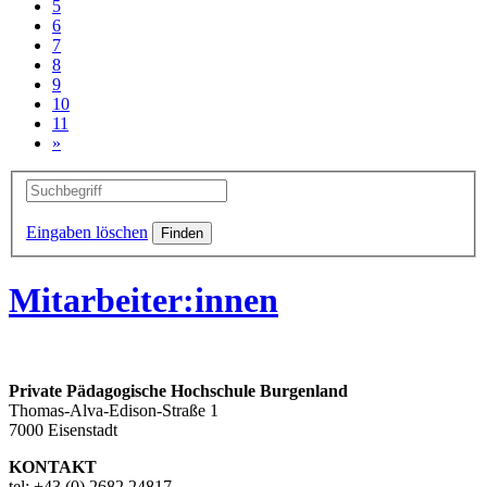
5
6
7
8
9
10
11
»
Eingaben löschen
Mitarbeiter:innen
Private Pädagogische Hochschule Burgenland
Thomas-Alva-Edison-Straße 1
7000 Eisenstadt
KONTAKT
tel: +43 (0) 2682 24817