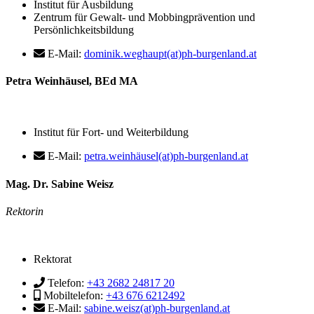
Institut für Ausbildung
Zentrum für Gewalt- und Mobbingprävention und
Persönlichkeitsbildung
E-Mail:
dominik.weghaupt(at)ph-burgenland.at
Petra Weinhäusel, BEd MA
Institut für Fort- und Weiterbildung
E-Mail:
petra.weinhäusel(at)ph-burgenland.at
Mag. Dr. Sabine Weisz
Rektorin
Rektorat
Telefon:
+43 2682 24817 20
Mobiltelefon:
+43 676 6212492
E-Mail:
sabine.weisz(at)ph-burgenland.at