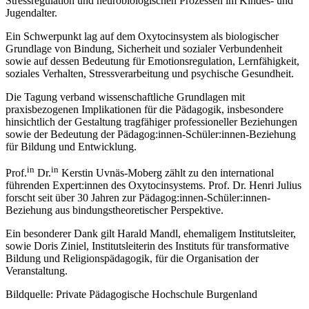
Stressregulation und neurobiologischen Prozessen im Kindes- und
Jugendalter.
Ein Schwerpunkt lag auf dem Oxytocinsystem als biologischer
Grundlage von Bindung, Sicherheit und sozialer Verbundenheit
sowie auf dessen Bedeutung für Emotionsregulation, Lernfähigkeit,
soziales Verhalten, Stressverarbeitung und psychische Gesundheit.
Die Tagung verband wissenschaftliche Grundlagen mit
praxisbezogenen Implikationen für die Pädagogik, insbesondere
hinsichtlich der Gestaltung tragfähiger professioneller Beziehungen
sowie der Bedeutung der Pädagog:innen-Schüler:innen-Beziehung
für Bildung und Entwicklung.
in
in
Prof.
Dr.
Kerstin Uvnäs-Moberg zählt zu den international
führenden Expert:innen des Oxytocinsystems. Prof. Dr. Henri Julius
forscht seit über 30 Jahren zur Pädagog:innen-Schüler:innen-
Beziehung aus bindungstheoretischer Perspektive.
Ein besonderer Dank gilt Harald Mandl, ehemaligem Institutsleiter,
sowie Doris Ziniel, Institutsleiterin des Instituts für transformative
Bildung und Religionspädagogik, für die Organisation der
Veranstaltung.
Bildquelle: Private Pädagogische Hochschule Burgenland