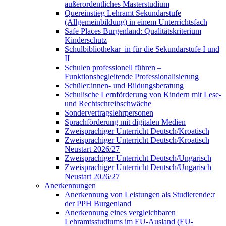
außerordentliches Masterstudium
Quereinstieg Lehramt Sekundarstufe
(Allgemeinbildung) in einem Unterrichtsfach
Safe Places Burgenland: Qualitätskriterium
Kinderschutz
Schulbibliothekar_in für die Sekundarstufe I und
II
Schulen professionell führen –
Funktionsbegleitende Professionalisierung
Schüler:innen- und Bildungsberatung
Schulische Lernförderung von Kindern mit Lese-
und Rechtschreibschwäche
Sondervertragslehrpersonen
Sprachförderung mit digitalen Medien
Zweisprachiger Unterricht Deutsch/Kroatisch
Zweisprachiger Unterricht Deutsch/Kroatisch
Neustart 2026/27
Zweisprachiger Unterricht Deutsch/Ungarisch
Zweisprachiger Unterricht Deutsch/Ungarisch
Neustart 2026/27
Anerkennungen
Anerkennung von Leistungen als Studierende:r
der PPH Burgenland
Anerkennung eines vergleichbaren
Lehramtsstudiums im EU-Ausland (EU-