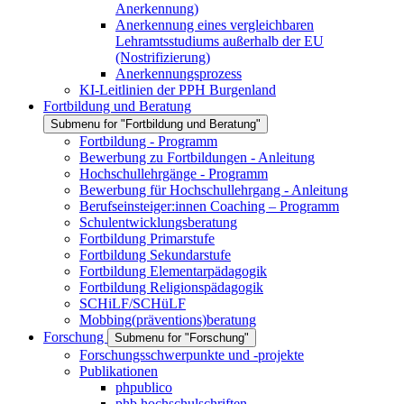
Anerkennung)
Anerkennung eines vergleichbaren
Lehramtsstudiums außerhalb der EU
(Nostrifizierung)
Anerkennungsprozess
KI-Leitlinien der PPH Burgenland
Fortbildung und Beratung
Submenu for "Fortbildung und Beratung"
Fortbildung - Programm
Bewerbung zu Fortbildungen - Anleitung
Hochschullehrgänge - Programm
Bewerbung für Hochschullehrgang - Anleitung
Berufseinsteiger:innen Coaching – Programm
Schulentwicklungsberatung
Fortbildung Primarstufe
Fortbildung Sekundarstufe
Fortbildung Elementarpädagogik
Fortbildung Religionspädagogik
SCHiLF/SCHüLF
Mobbing(präventions)beratung
Forschung
Submenu for "Forschung"
Forschungsschwerpunkte und -projekte
Publikationen
phpublico
phb hochschulschriften