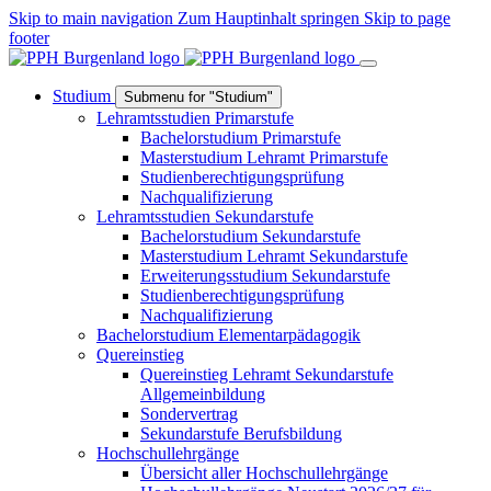
Skip to main navigation
Zum Hauptinhalt springen
Skip to page
footer
Studium
Submenu for "Studium"
Lehramtsstudien Primarstufe
Bachelorstudium Primarstufe
Masterstudium Lehramt Primarstufe
Studienberechtigungsprüfung
Nachqualifizierung
Lehramtsstudien Sekundarstufe
Bachelorstudium Sekundarstufe
Masterstudium Lehramt Sekundarstufe
Erweiterungsstudium Sekundarstufe
Studienberechtigungsprüfung
Nachqualifizierung
Bachelorstudium Elementarpädagogik
Quereinstieg
Quereinstieg Lehramt Sekundarstufe
Allgemeinbildung
Sondervertrag
Sekundarstufe Berufsbildung
Hochschullehrgänge
Übersicht aller Hochschullehrgänge