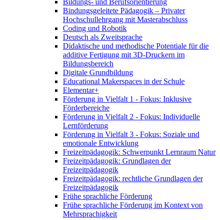
Bildungs- und Berufsorientierung
Bindungsgeleitete Pädagogik – Privater
Hochschullehrgang mit Masterabschluss
Coding und Robotik
Deutsch als Zweitsprache
Didaktische und methodische Potentiale für die
additive Fertigung mit 3D-Druckern im
Bildungsbereich
Digitale Grundbildung
Educational Makerspaces in der Schule
Elementar+
Förderung in Vielfalt 1 - Fokus: Inklusive
Förderbereiche
Förderung in Vielfalt 2 - Fokus: Individuelle
Lernförderung
Förderung in Vielfalt 3 - Fokus: Soziale und
emotionale Entwicklung
Freizeitpädagogik: Schwerpunkt Lernraum Natur
Freizeitpädagogik: Grundlagen der
Freizeitpädagogik
Freizeitpädagogik: rechtliche Grundlagen der
Freizeitpädagogik
Frühe sprachliche Förderung
Frühe sprachliche Förderung im Kontext von
Mehrsprachigkeit