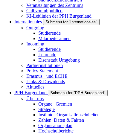
Veranstaltungen des Zentrums
Call von phpublico
KI-Leitlinien der PPH Burgenland
Internationales
Submenu for "Internationales"
Outgoing
Studierende
Mitarbeiter:innen
Incoming
Studierende
Lehrende
Eisenstadt Umgebung
Partnerinstitutionen
Policy Statement
Erasmus+ und ECHE
Links & Downloads
Aktuelles
PPH Burgenland
Submenu for "PPH Burgenland"
Über uns
Organe | Gremien
Strategie
Institute | Organisationseinheiten
Zahlen, Daten & Fakten
Organisationsplan
Hochschulberichte