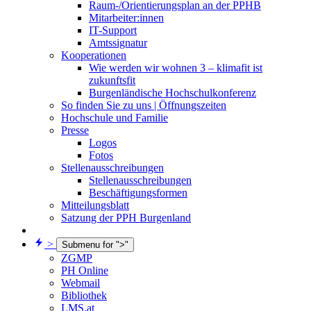
Raum-/Orientierungsplan an der PPHB
Mitarbeiter:innen
IT-Support
Amtssignatur
Kooperationen
Wie werden wir wohnen 3 – klimafit ist
zukunftsfit
Burgenländische Hochschulkonferenz
So finden Sie zu uns | Öffnungszeiten
Hochschule und Familie
Presse
Logos
Fotos
Stellenausschreibungen
Stellenausschreibungen
Beschäftigungsformen
Mitteilungsblatt
Satzung der PPH Burgenland
>
Submenu for ">"
ZGMP
PH Online
Webmail
Bibliothek
LMS.at