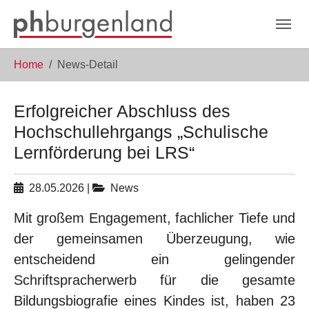
Skip to main navigation
Zum Hauptinhalt springen
Skip to page footer
Sie sind hier:
Home
News-Detail
Erfolgreicher Abschluss des
Hochschullehrgangs „Schulische
Lernförderung bei LRS“
28.05.2026
|
News
Mit großem Engagement, fachlicher Tiefe und
der gemeinsamen Überzeugung, wie
entscheidend ein gelingender
Schriftspracherwerb für die gesamte
Bildungsbiografie eines Kindes ist, haben 23