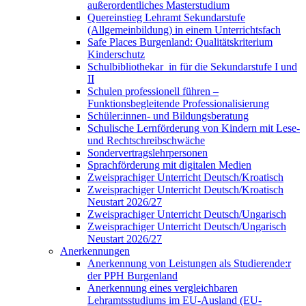
außerordentliches Masterstudium
Quereinstieg Lehramt Sekundarstufe
(Allgemeinbildung) in einem Unterrichtsfach
Safe Places Burgenland: Qualitätskriterium
Kinderschutz
Schulbibliothekar_in für die Sekundarstufe I und
II
Schulen professionell führen –
Funktionsbegleitende Professionalisierung
Schüler:innen- und Bildungsberatung
Schulische Lernförderung von Kindern mit Lese-
und Rechtschreibschwäche
Sondervertragslehrpersonen
Sprachförderung mit digitalen Medien
Zweisprachiger Unterricht Deutsch/Kroatisch
Zweisprachiger Unterricht Deutsch/Kroatisch
Neustart 2026/27
Zweisprachiger Unterricht Deutsch/Ungarisch
Zweisprachiger Unterricht Deutsch/Ungarisch
Neustart 2026/27
Anerkennungen
Anerkennung von Leistungen als Studierende:r
der PPH Burgenland
Anerkennung eines vergleichbaren
Lehramtsstudiums im EU-Ausland (EU-