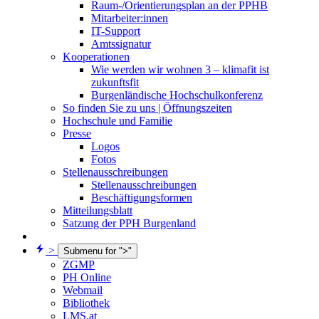
Raum-/Orientierungsplan an der PPHB
Mitarbeiter:innen
IT-Support
Amtssignatur
Kooperationen
Wie werden wir wohnen 3 – klimafit ist
zukunftsfit
Burgenländische Hochschulkonferenz
So finden Sie zu uns | Öffnungszeiten
Hochschule und Familie
Presse
Logos
Fotos
Stellenausschreibungen
Stellenausschreibungen
Beschäftigungsformen
Mitteilungsblatt
Satzung der PPH Burgenland
>
Submenu for ">"
ZGMP
PH Online
Webmail
Bibliothek
LMS.at