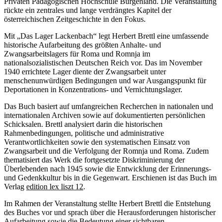
Privaten Pädagogischen Hochschule Burgenland. Die Veranstaltung
rückte ein zentrales und lange verdrängtes Kapitel der
österreichischen Zeitgeschichte in den Fokus.
Mit „Das Lager Lackenbach“ legt Herbert Brettl eine umfassende
historische Aufarbeitung des größten Anhalte- und
Zwangsarbeitslagers für Roma und Romnja im
nationalsozialistischen Deutschen Reich vor. Das im November
1940 errichtete Lager diente der Zwangsarbeit unter
menschenunwürdigen Bedingungen und war Ausgangspunkt für
Deportationen in Konzentrations- und Vernichtungslager.
Das Buch basiert auf umfangreichen Recherchen in nationalen und
internationalen Archiven sowie auf dokumentierten persönlichen
Schicksalen. Brettl analysiert darin die historischen
Rahmenbedingungen, politische und administrative
Verantwortlichkeiten sowie den systematischen Einsatz von
Zwangsarbeit und die Verfolgung der Romnja und Roma. Zudem
thematisiert das Werk die fortgesetzte Diskriminierung der
Überlebenden nach 1945 sowie die Entwicklung der Erinnerungs-
und Gedenkkultur bis in die Gegenwart. Erschienen ist das Buch im
Verlag
edition lex liszt 12
.
Im Rahmen der Veranstaltung stellte Herbert Brettl die Entstehung
des Buches vor und sprach über die Herausforderungen historischer
Aufarbeitung sowie die Bedeutung einer sichtbaren