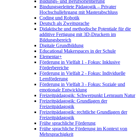
Bildungs- und Berufsorientierung
Bindungsgeleitete Pädagogik – Privater
Hochschullehrgang mit Masterabschluss
Coding und Robotik
Deutsch als Zweitsprache
Didaktische und methodische Potentiale für die
additive Fertigung mit 3D-Druckern im
Bildungsbereich
Digitale Grundbildung
Educational Makerspaces in der Schule
Elementar+
Förderung in Vielfalt 1 - Fokus: Inklusive
Förderbereiche
Förderung in Vielfalt 2 - Fokus: Individuelle
Lernförderung
Förderung in Vielfalt 3 - Fokus: Soziale und
emotionale Entwicklung
Freizeitpädagogik: Schwerpunkt Lernraum Natur
Freizeitpädagogik: Grundlagen der
Freizeitpädagogik
Freizeitpädagogik: rechtliche Grundlagen der
Freizeitpädagogik
Frühe sprachliche Förderung
Frühe sprachliche Förderung im Kontext von
Mehrsprachigkeit