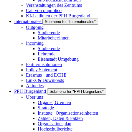
Veranstaltungen des Zentrums
Call von phpublico
KI-Leitlinien der PPH Burgenland
Internationales
Submenu for "Internationales"
Outgoing
Studierende
Mitarbeiter:innen
Incoming
Studierende
Lehrende
Eisenstadt Umgebung
Partnerinstitutionen
Policy Statement
Erasmus+ und ECHE
Links & Downloads
Aktuelles
PPH Burgenland
Submenu for "PPH Burgenland"
Über uns
Organe | Gremien
Strategie
Institute | Organisationseinheiten
Zahlen, Daten & Fakten
Organisationsplan
Hochschulberichte