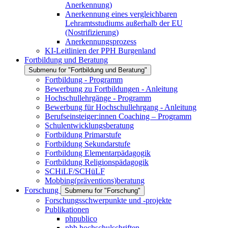
Anerkennung)
Anerkennung eines vergleichbaren
Lehramtsstudiums außerhalb der EU
(Nostrifizierung)
Anerkennungsprozess
KI-Leitlinien der PPH Burgenland
Fortbildung und Beratung
Submenu for "Fortbildung und Beratung"
Fortbildung - Programm
Bewerbung zu Fortbildungen - Anleitung
Hochschullehrgänge - Programm
Bewerbung für Hochschullehrgang - Anleitung
Berufseinsteiger:innen Coaching – Programm
Schulentwicklungsberatung
Fortbildung Primarstufe
Fortbildung Sekundarstufe
Fortbildung Elementarpädagogik
Fortbildung Religionspädagogik
SCHiLF/SCHüLF
Mobbing(präventions)beratung
Forschung
Submenu for "Forschung"
Forschungsschwerpunkte und -projekte
Publikationen
phpublico
phb hochschulschriften