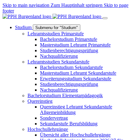
Skip to main navigation
Zum Hauptinhalt springen
Skip to page
footer
Studium
Submenu for "Studium"
Lehramtsstudien Primarstufe
Bachelorstudium Primarstufe
Masterstudium Lehramt Primarstufe
Studienberechtigungsprüfung
Nachqualifizierung
Lehramtsstudien Sekundarstufe
Bachelorstudium Sekundarstufe
Masterstudium Lehramt Sekundarstufe
Erweiterungsstudium Sekundarstufe
Studienberechtigungsprüfung
Nachqualifizierung
Bachelorstudium Elementarpädagogik
Quereinstieg
Quereinstieg Lehramt Sekundarstufe
Allgemeinbildung
Sondervertrag
Sekundarstufe Berufsbildung
Hochschullehrgänge
Übersicht aller Hochschullehrgänge