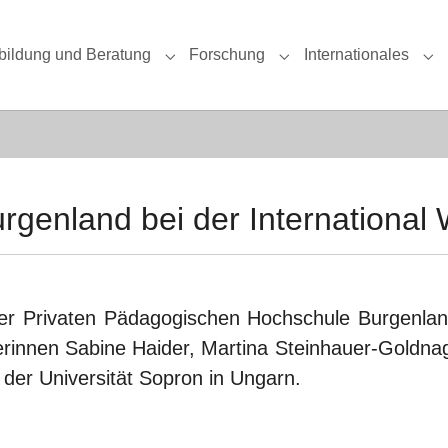
bildung und Beratung
Forschung
Internationales
u for "Studium"
Submenu for "Fortbildung und Beratung
Submenu for "Forschun
Sub
rgenland bei der International
der Privaten Pädagogischen Hochschule Burgenland
iterinnen Sabine Haider, Martina Steinhauer-Goldna
der Universität Sopron in Ungarn.