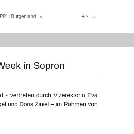
PPH Burgenland
>
"
g"
menu for "Internationales"
Submenu for "PPH Burgenland"
Submenu for ">"
 Week in Sopron
 - vertreten durch Vizerektorin Eva
gel und Doris Ziniel – im Rahmen von