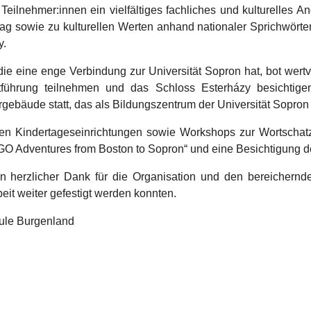
ilnehmer:innen ein vielfältiges fachliches und kulturelles 
tag sowie zu kulturellen Werten anhand nationaler Sprichwörte
y.
die eine enge Verbindung zur Universität Sopron hat, bot wertv
dtführung teilnehmen und das Schloss Esterházy besichtig
rgebäude statt, das als Bildungszentrum der Universität Sopron
alen Kindertageseinrichtungen sowie Workshops zur Wortscha
EGO Adventures from Boston to Sopron“ und eine Besichtigung 
in herzlicher Dank für die Organisation und den bereichern
it weiter gefestigt werden konnten.
ule Burgenland
arger version
Show larger version