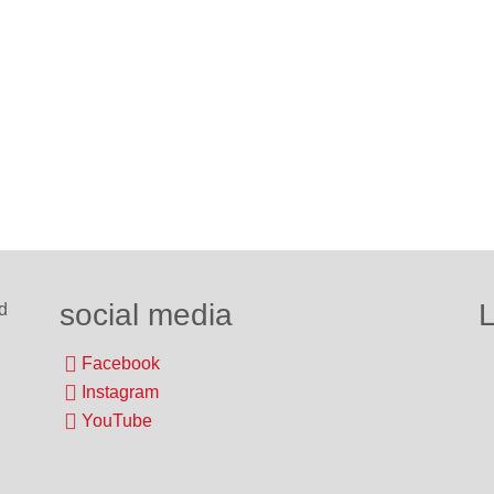
arger version
Show larger version
social media
L
d
Facebook
Instagram
YouTube