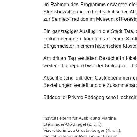
Im Rahmen des Programms erwartete die Te
Stressbewältigung im hochschulischen All
zur Selmec-Tradition im Museum of Forestr
Ein ganztägiger Ausflug in die Stadt Tata, 
Teilnehmer:innen konnten an einer Sta
Bürgermeister in einem historischen Kloste
Am dritten Tag vertieften Besuche in lok
weiterer Höhepunkt war der Beitrag zu „L
Abschließend gilt den Gastgeber:innen e
Beziehungen vertieft und die Zusammenarbe
Bildquelle: Private Pädagogische Hochsch
Show larger version
Show l
Institutsleiterin für Ausbildung Martina
Steinhauer-Goldnagel (2. v. l.),
Vizerektorin Eva Gröstenberger (4. v. l.),
Institutsleiterin für Religionspädagogik