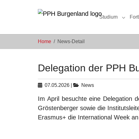
Skip to main navigation
Zum Hauptinhalt springen
Skip to page footer
Studium
Fort
Submen
Sie sind hier:
Home
News-Detail
Delegation der PPH Bu
07.05.2026
|
News
Im April besuchte eine Delegation 
Gröstenberger sowie die Institutsle
Erasmus+ die International Week an 