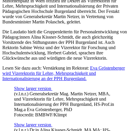
Minoritenplatz in Wien offiziell ihr Dekret als Vizerektorin für
Lehre, Mehrsprachigkeit und Internationalisierung der Privaten
Pädagogischen Hochschule Burgenland überreicht. Der Festakt
wurde von Generalsekretär Martin Netzer, in Vertretung von
Bundesminister Martin Polaschek, geleitet.
Die Laudatio hielt die Gruppenleiterin für Personalentwicklung von
Pädagog:innen Alina Kissner-Schmidt, die auch gleichzeitig
Vorsitzende des Stiftungsrates der PPH Burgenland ist. Auch
Rektorin Sabine Weisz und der Vizerektor für Forschung und
Hochschulentwicklung, Herbert Gabriel, sprachen ihre
Glückwünsche aus und würdigten die neue Vizerektorin.
Lesen Sie dazu auch: Verstärkung im Rektorat:
Eva Gröstenberger
wird Vizerektorin für Lehre, Mehrsprachigkeit und
Internationalisierung an der PPH Burgenland.
Show larger version
(v.l.n.r.) Generalsekretär Mag. Martin Netzer, MBA,
und Vizerektorin für Lehre, Mehrsprachigkeit und
Internationalisierung der PPH Burgenland, HS-Prof.in
Mag.a Eva Gröstenberger, PhD
Fotocredit: BMBWF/Klimpt
Show larger version
(v.l.n.r.) Dr.in Alina Kissner-Schmidt, MA MA; HS-