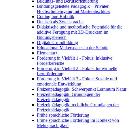
Bildungs- und Berufsorientierung
Bindungsgeleitete Pädagogik – Privater
Hochschullehrgang mit Masterabschluss
Coding und Robotik
Deutsch als Zweitsprache
Didaktische und methodische Potentiale für die
additive Fertigung mit 3D-Druckern im
Bildungsbereich
Digitale Grundbildung
Educational Makerspaces in der Schule
Elementar+
Förderung in Vielfalt 1 - Fokus: Inklusive
Förderbereiche
Förderung in Vielfalt 2 - Fokus: Individuelle
Lernförderung
Förderung in Vielfalt 3 - Fokus: Soziale und
emotionale Entwicklung
Freizeitpädagogik: Schwerpunkt Lernraum Natur
Freizeitpädagogik: Grundlagen der
Freizeitpädagogik
Freizeitpädagogik: rechtliche Grundlagen der
Freizeitpädagogik
Frühe sprachliche Förderung
Frühe sprachliche Förderung im Kontext von
Mehrsprachigkeit