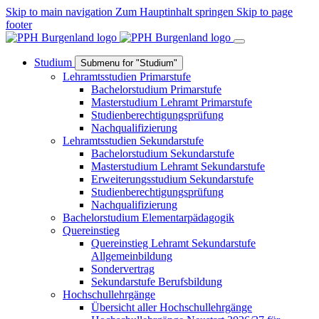
Skip to main navigation
Zum Hauptinhalt springen
Skip to page
footer
Studium
Submenu for "Studium"
Lehramtsstudien Primarstufe
Bachelorstudium Primarstufe
Masterstudium Lehramt Primarstufe
Studienberechtigungsprüfung
Nachqualifizierung
Lehramtsstudien Sekundarstufe
Bachelorstudium Sekundarstufe
Masterstudium Lehramt Sekundarstufe
Erweiterungsstudium Sekundarstufe
Studienberechtigungsprüfung
Nachqualifizierung
Bachelorstudium Elementarpädagogik
Quereinstieg
Quereinstieg Lehramt Sekundarstufe
Allgemeinbildung
Sondervertrag
Sekundarstufe Berufsbildung
Hochschullehrgänge
Übersicht aller Hochschullehrgänge