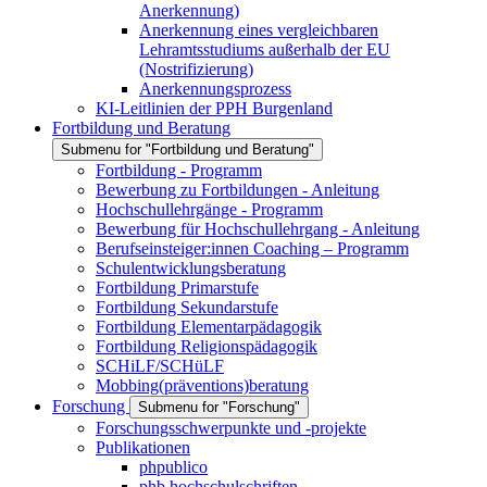
Anerkennung)
Anerkennung eines vergleichbaren
Lehramtsstudiums außerhalb der EU
(Nostrifizierung)
Anerkennungsprozess
KI-Leitlinien der PPH Burgenland
Fortbildung und Beratung
Submenu for "Fortbildung und Beratung"
Fortbildung - Programm
Bewerbung zu Fortbildungen - Anleitung
Hochschullehrgänge - Programm
Bewerbung für Hochschullehrgang - Anleitung
Berufseinsteiger:innen Coaching – Programm
Schulentwicklungsberatung
Fortbildung Primarstufe
Fortbildung Sekundarstufe
Fortbildung Elementarpädagogik
Fortbildung Religionspädagogik
SCHiLF/SCHüLF
Mobbing(präventions)beratung
Forschung
Submenu for "Forschung"
Forschungsschwerpunkte und -projekte
Publikationen
phpublico
phb hochschulschriften