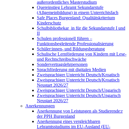
außerordentliches Masterstudium
Quereinstieg Lehramt Sekundarstufe
(Allgemeinbildung) in einem Unterrichtsfach
Safe Places Burgenland: Qualitätskriterium
Kinderschutz
Schulbibliothekar_in für die Sekundarstufe I und
II
Schulen professionell führen –
Funktionsbegleitende Professionalisierung
Schüler:innen- und Bildungsberatung
Schulische Lernförderung von Kindern mit Lese-
und Rechtschreibschwäche
Sondervertragslehrpersonen
Sprachförderung mit digitalen Medien
Zweisprachiger Unterricht Deutsch/Kroatisch
Zweisprachiger Unterricht Deutsch/Kroatisch
Neustart 2026/27
Zweisprachiger Unterricht Deutsch/Ungarisch
Zweisprachiger Unterricht Deutsch/Ungarisch
Neustart 2026/27
Anerkennungen
Anerkennung von Leistungen als Studierende:r
der PPH Burgenland
Anerkennung eines vergleichbaren
Lehramtsstudiums im EU-Ausland (EU-