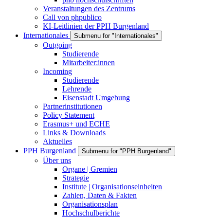
Veranstaltungen des Zentrums
Call von phpublico
KI-Leitlinien der PPH Burgenland
Internationales
Submenu for "Internationales"
Outgoing
Studierende
Mitarbeiter:innen
Incoming
Studierende
Lehrende
Eisenstadt Umgebung
Partnerinstitutionen
Policy Statement
Erasmus+ und ECHE
Links & Downloads
Aktuelles
PPH Burgenland
Submenu for "PPH Burgenland"
Über uns
Organe | Gremien
Strategie
Institute | Organisationseinheiten
Zahlen, Daten & Fakten
Organisationsplan
Hochschulberichte