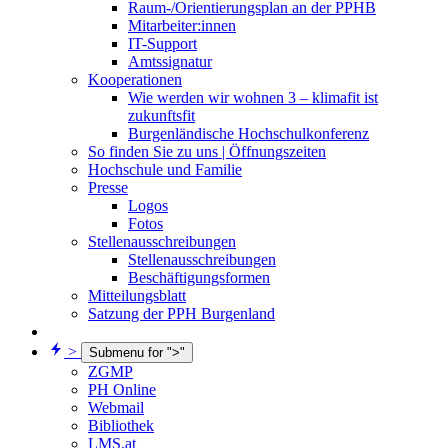
Raum-/Orientierungsplan an der PPHB
Mitarbeiter:innen
IT-Support
Amtssignatur
Kooperationen
Wie werden wir wohnen 3 – klimafit ist
zukunftsfit
Burgenländische Hochschulkonferenz
So finden Sie zu uns | Öffnungszeiten
Hochschule und Familie
Presse
Logos
Fotos
Stellenausschreibungen
Stellenausschreibungen
Beschäftigungsformen
Mitteilungsblatt
Satzung der PPH Burgenland
>
Submenu for ">"
ZGMP
PH Online
Webmail
Bibliothek
LMS.at